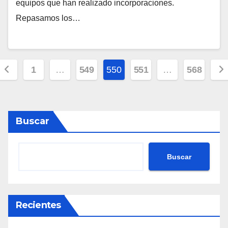
equipos que han realizado incorporaciones.
Repasamos los…
Posts
1
…
549
550
551
…
568
pagination
Buscar
Buscar
Recientes