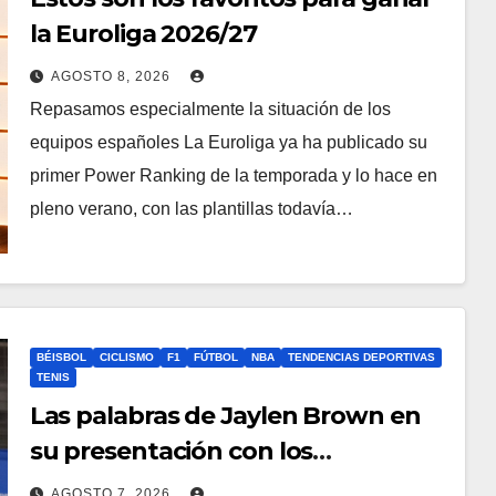
la Euroliga 2026/27
AGOSTO 8, 2026
Repasamos especialmente la situación de los
equipos españoles La Euroliga ya ha publicado su
primer Power Ranking de la temporada y lo hace en
pleno verano, con las plantillas todavía…
BÉISBOL
CICLISMO
F1
FÚTBOL
NBA
TENDENCIAS DEPORTIVAS
TENIS
Las palabras de Jaylen Brown en
su presentación con los
Philadelphia 76ers
AGOSTO 7, 2026