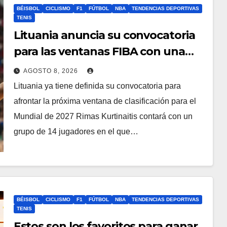
BÉISBOL
CICLISMO
F1
FÚTBOL
NBA
TENDENCIAS DEPORTIVAS
TENIS
Lituania anuncia su convocatoria
para las ventanas FIBA con una
interminable lista de ausencias
AGOSTO 8, 2026
Lituania ya tiene definida su convocatoria para
afrontar la próxima ventana de clasificación para el
Mundial de 2027 Rimas Kurtinaitis contará con un
grupo de 14 jugadores en el que…
BÉISBOL
CICLISMO
F1
FÚTBOL
NBA
TENDENCIAS DEPORTIVAS
TENIS
Estos son los favoritos para ganar