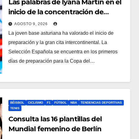
Las palabras de Iyana Martín en el
inicio de la concentración de
España para el Mundial
AGOSTO 9, 2026
La joven base asturiana ha valorado el inicio de
preparación y la gran cita intercontinental. La
Selección Española se encuentra en los primeros
días de preparación para la Copa del…
BÉISBOL
CICLISMO
F1
FÚTBOL
NBA
TENDENCIAS DEPORTIVAS
TENIS
Consulta las 16 plantillas del
Mundial femenino de Berlín