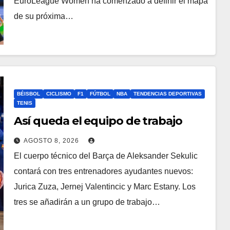
EuroLeague Women ha comenzado a definir el mapa
de su próxima…
BÉISBOL
CICLISMO
F1
FÚTBOL
NBA
TENDENCIAS DEPORTIVAS
TENIS
Así queda el equipo de trabajo
AGOSTO 8, 2026
El cuerpo técnico del Barça de Aleksander Sekulic
contará con tres entrenadores ayudantes nuevos:
Jurica Zuza, Jernej Valentincic y Marc Estany. Los
tres se añadirán a un grupo de trabajo…