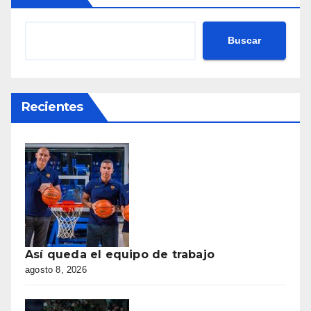
Buscar
Recientes
Así queda el equipo de trabajo
agosto 8, 2026