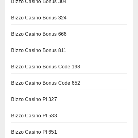
Bizzo Casino Bonus 304
Bizzo Casino Bonus 324
Bizzo Casino Bonus 666
Bizzo Casino Bonus 811
Bizzo Casino Bonus Code 198
Bizzo Casino Bonus Code 652
Bizzo Casino Pl 327
Bizzo Casino Pl 533
Bizzo Casino Pl 651