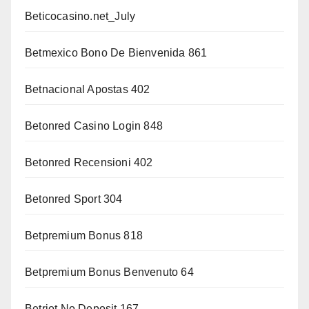
Beticocasino.net_July
Betmexico Bono De Bienvenida 861
Betnacional Apostas 402
Betonred Casino Login 848
Betonred Recensioni 402
Betonred Sport 304
Betpremium Bonus 818
Betpremium Bonus Benvenuto 64
Betriot No Deposit 167