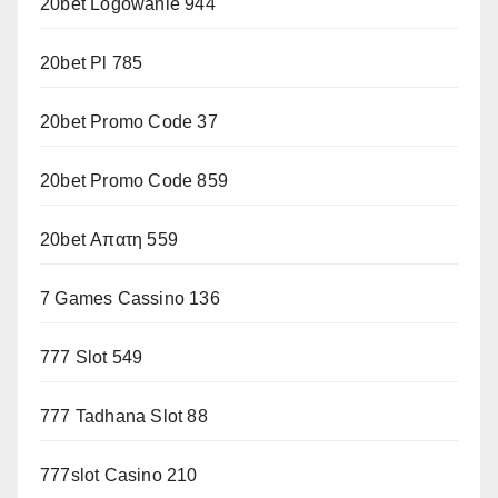
20bet Logowanie 944
20bet Pl 785
20bet Promo Code 37
20bet Promo Code 859
20bet Απατη 559
7 Games Cassino 136
777 Slot 549
777 Tadhana Slot 88
777slot Casino 210