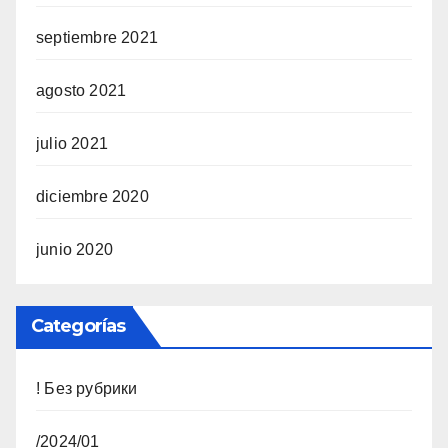
septiembre 2021
agosto 2021
julio 2021
diciembre 2020
junio 2020
Categorías
! Без рубрики
/2024/01