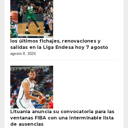
los últimos fichajes, renovaciones y
salidas en la Liga Endesa hoy 7 agosto
agosto 8, 2026
Lituania anuncia su convocatoria para las
ventanas FIBA con una interminable lista
de ausencias