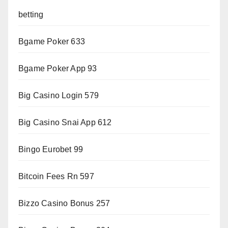
betting
Bgame Poker 633
Bgame Poker App 93
Big Casino Login 579
Big Casino Snai App 612
Bingo Eurobet 99
Bitcoin Fees Rn 597
Bizzo Casino Bonus 257