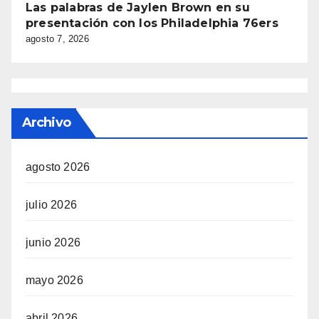
Las palabras de Jaylen Brown en su
presentación con los Philadelphia 76ers
agosto 7, 2026
Archivo
agosto 2026
julio 2026
junio 2026
mayo 2026
abril 2026