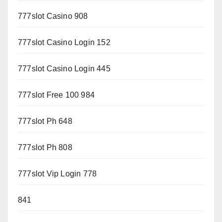
777slot Casino 908
777slot Casino Login 152
777slot Casino Login 445
777slot Free 100 984
777slot Ph 648
777slot Ph 808
777slot Vip Login 778
841