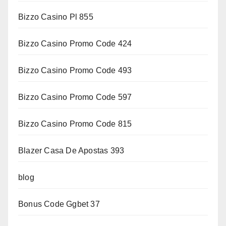
Bizzo Casino Pl 855
Bizzo Casino Promo Code 424
Bizzo Casino Promo Code 493
Bizzo Casino Promo Code 597
Bizzo Casino Promo Code 815
Blazer Casa De Apostas 393
blog
Bonus Code Ggbet 37