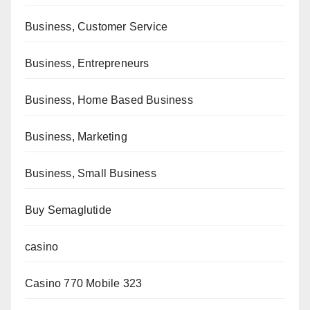
Business, Customer Service
Business, Entrepreneurs
Business, Home Based Business
Business, Marketing
Business, Small Business
Buy Semaglutide
casino
Casino 770 Mobile 323