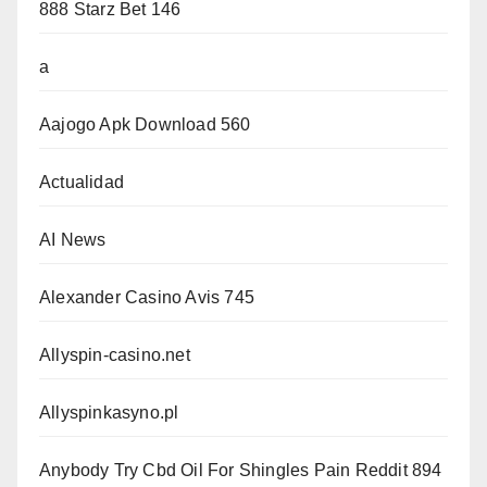
888 Starz Bet 146
a
Aajogo Apk Download 560
Actualidad
AI News
Alexander Casino Avis 745
Allyspin-casino.net
Allyspinkasyno.pl
Anybody Try Cbd Oil For Shingles Pain Reddit 894