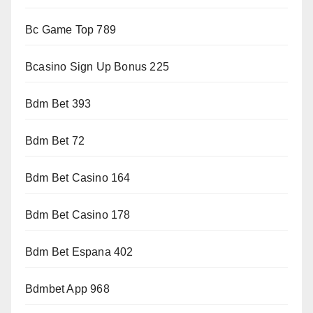
Bc Game Top 789
Bcasino Sign Up Bonus 225
Bdm Bet 393
Bdm Bet 72
Bdm Bet Casino 164
Bdm Bet Casino 178
Bdm Bet Espana 402
Bdmbet App 968