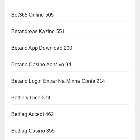
Bet365 Online 505
Betandreas Kazino 551
Betano App Download 200
Betano Casino Ao Vivo 94
Betano Login Entrar Na Minha Conta 214
Betfiery Dice 374
Betflag Accedi 462
Betflag Casino 855