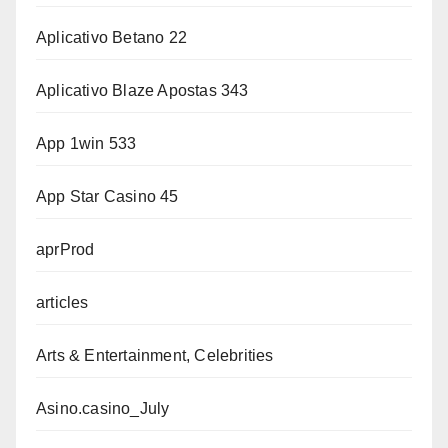
Aplicativo Betano 22
Aplicativo Blaze Apostas 343
App 1win 533
App Star Casino 45
aprProd
articles
Arts & Entertainment, Celebrities
Asino.casino_July