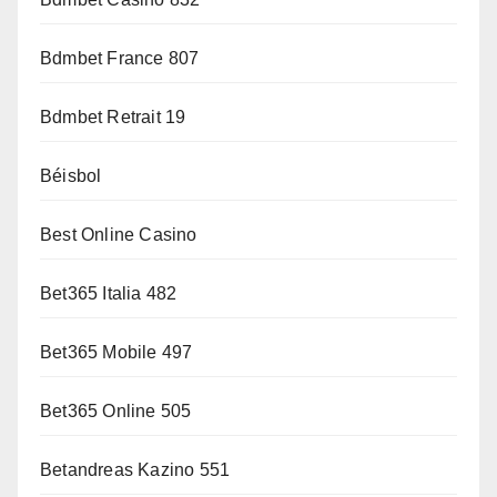
Bdmbet France 807
Bdmbet Retrait 19
Béisbol
Best Online Casino
Bet365 Italia 482
Bet365 Mobile 497
Bet365 Online 505
Betandreas Kazino 551