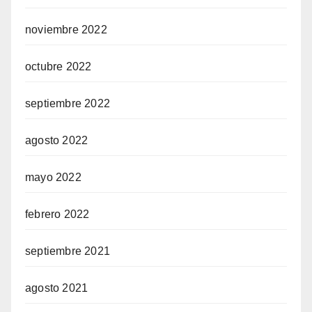
noviembre 2022
octubre 2022
septiembre 2022
agosto 2022
mayo 2022
febrero 2022
septiembre 2021
agosto 2021