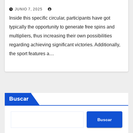
JUNIO 7, 2025
Inside this specific circular, participants have got
typically the opportunity to generate free spins and
multipliers, thus increasing their own possibilities
regarding achieving significant victories. Additionally,
the sport features a…
Buscar
Buscar