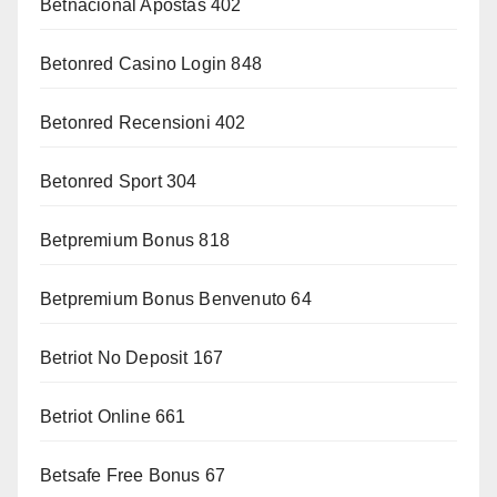
Betnacional Apostas 402
Betonred Casino Login 848
Betonred Recensioni 402
Betonred Sport 304
Betpremium Bonus 818
Betpremium Bonus Benvenuto 64
Betriot No Deposit 167
Betriot Online 661
Betsafe Free Bonus 67