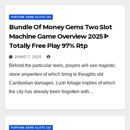
FORTUNE GEMS SLOTS 333
Bundle Of Money Gems Two Slot
Machine Game Overview 2025 ᐈ
Totally Free Play 97% Rtp
JUNIO 7, 2025
Behind the particular reels, players will see majestic
stone properties of which bring to thoughts old
Cambodian damages. Lush foliage implies of which
the city has already been forgotten with…
FORTUNE GEMS SLOTS 333