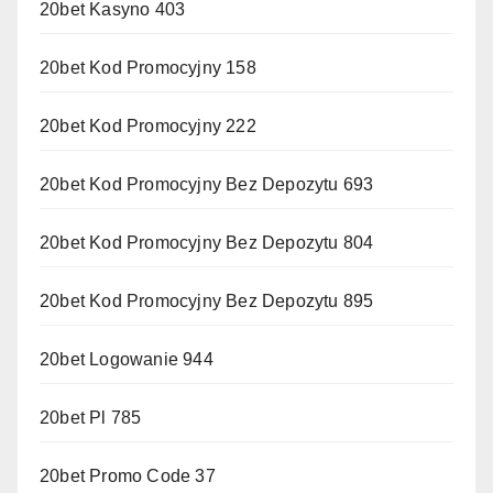
20bet Kasyno 403
20bet Kod Promocyjny 158
20bet Kod Promocyjny 222
20bet Kod Promocyjny Bez Depozytu 693
20bet Kod Promocyjny Bez Depozytu 804
20bet Kod Promocyjny Bez Depozytu 895
20bet Logowanie 944
20bet Pl 785
20bet Promo Code 37