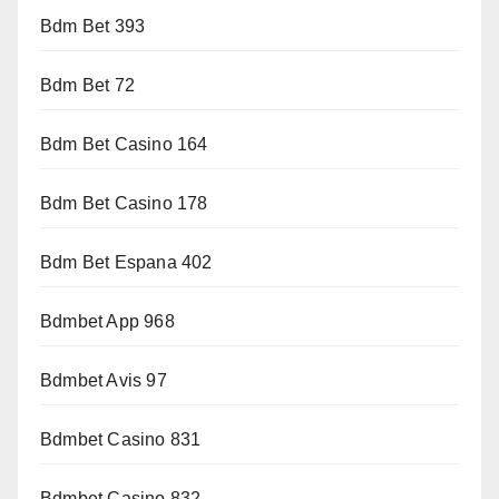
Bdm Bet 393
Bdm Bet 72
Bdm Bet Casino 164
Bdm Bet Casino 178
Bdm Bet Espana 402
Bdmbet App 968
Bdmbet Avis 97
Bdmbet Casino 831
Bdmbet Casino 832