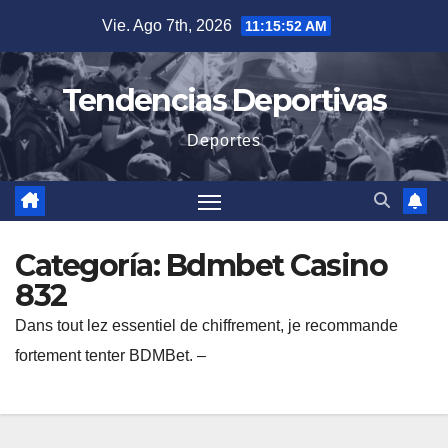
Saltar
Vie. Ago 7th, 2026
11:15:53 AM
al
contenido
Tendencias Deportivas
Deportes
Categoría:
Bdmbet Casino
832
Dans tout lez essentiel de chiffrement, je recommande
fortement tenter BDMBet. –