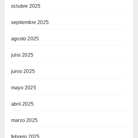
octubre 2025
septiembre 2025
agosto 2025
julio 2025
junio 2025
mayo 2025
abril 2025
marzo 2025
febrero 2025