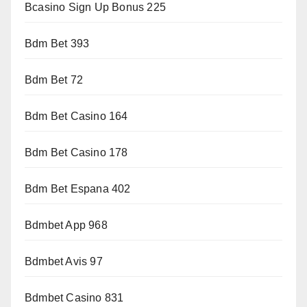
Bcasino Sign Up Bonus 225
Bdm Bet 393
Bdm Bet 72
Bdm Bet Casino 164
Bdm Bet Casino 178
Bdm Bet Espana 402
Bdmbet App 968
Bdmbet Avis 97
Bdmbet Casino 831