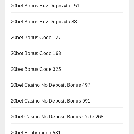
20bet Bonus Bez Depozytu 151
20bet Bonus Bez Depozytu 88
20bet Bonus Code 127
20bet Bonus Code 168
20bet Bonus Code 325
20bet Casino No Deposit Bonus 497
20bet Casino No Deposit Bonus 991
20bet Casino No Deposit Bonus Code 268
20bet Erfahrungen 581