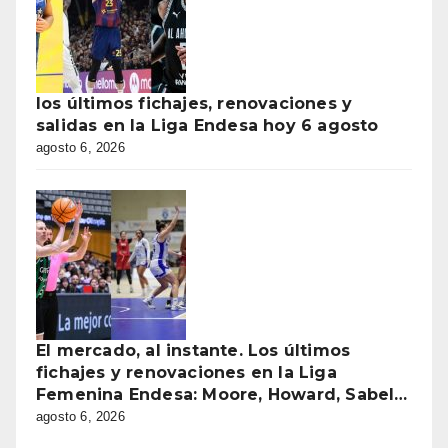
los últimos fichajes, renovaciones y
salidas en la Liga Endesa hoy 6 agosto
agosto 6, 2026
El mercado, al instante. Los últimos
fichajes y renovaciones en la Liga
Femenina Endesa: Moore, Howard, Sabel…
agosto 6, 2026