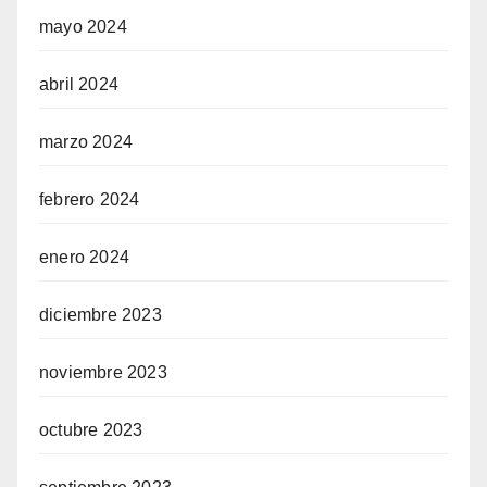
mayo 2024
abril 2024
marzo 2024
febrero 2024
enero 2024
diciembre 2023
noviembre 2023
octubre 2023