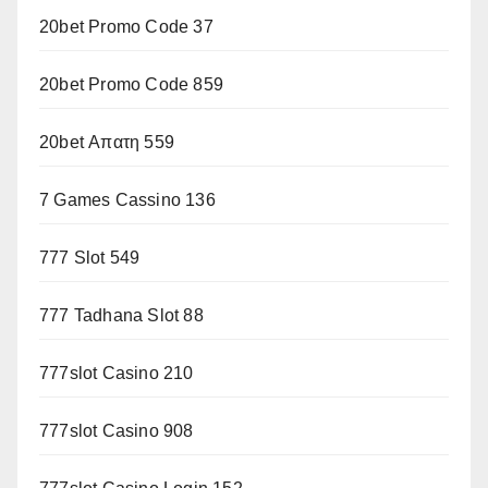
20bet Promo Code 37
20bet Promo Code 859
20bet Απατη 559
7 Games Cassino 136
777 Slot 549
777 Tadhana Slot 88
777slot Casino 210
777slot Casino 908