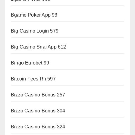
Bgame Poker App 93
Big Casino Login 579
Big Casino Snai App 612
Bingo Eurobet 99
Bitcoin Fees Rn 597
Bizzo Casino Bonus 257
Bizzo Casino Bonus 304
Bizzo Casino Bonus 324