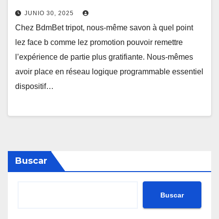
JUNIO 30, 2025
Chez BdmBet tripot, nous-même savon à quel point
lez face b comme lez promotion pouvoir remettre
l’expérience de partie plus gratifiante. Nous-mêmes
avoir place en réseau logique programmable essentiel
dispositif…
Buscar
Buscar