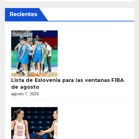
Recientes
Lista de Eslovenia para las ventanas FIBA
de agosto
agosto 7, 2026