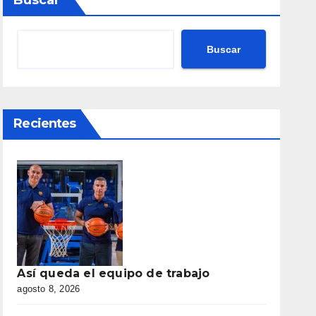
Buscar
Buscar
Recientes
Así queda el equipo de trabajo
agosto 8, 2026