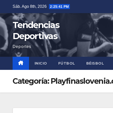
Saltar
Sáb. Ago 8th, 2026
2:25:42 PM
al
contenido
Tendencias
Deportivas
Deportes
INICIO
FÚTBOL
BÉISBOL
Categoría:
Playfinaslovenia