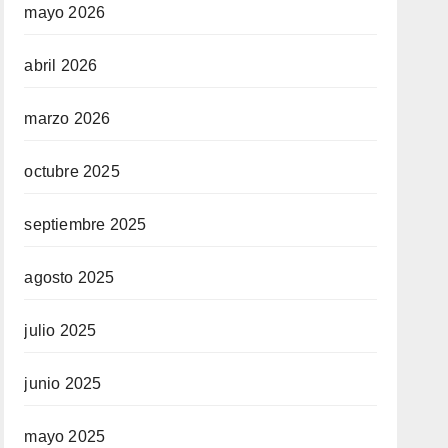
mayo 2026
abril 2026
marzo 2026
octubre 2025
septiembre 2025
agosto 2025
julio 2025
junio 2025
mayo 2025