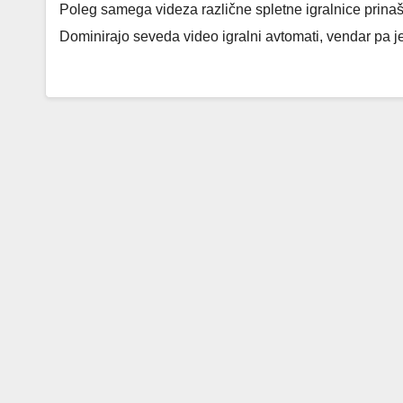
Poleg samega videza različne spletne igralnice prinašaj
Dominirajo seveda video igralni avtomati, vendar pa j