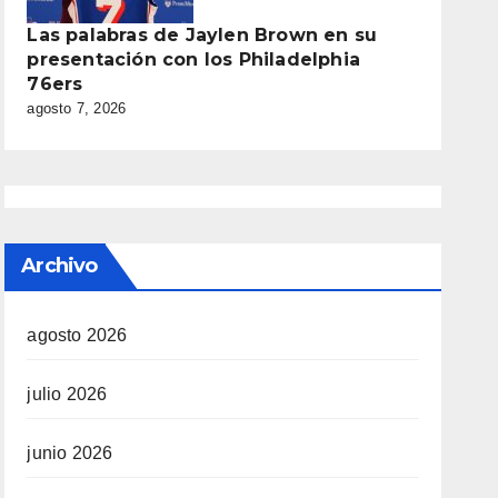
Las palabras de Jaylen Brown en su
presentación con los Philadelphia
76ers
agosto 7, 2026
Archivo
agosto 2026
julio 2026
junio 2026