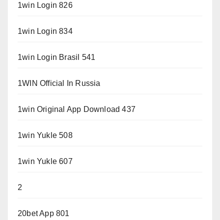
1win Login 826
1win Login 834
1win Login Brasil 541
1WIN Official In Russia
1win Original App Download 437
1win Yukle 508
1win Yukle 607
2
20bet App 801