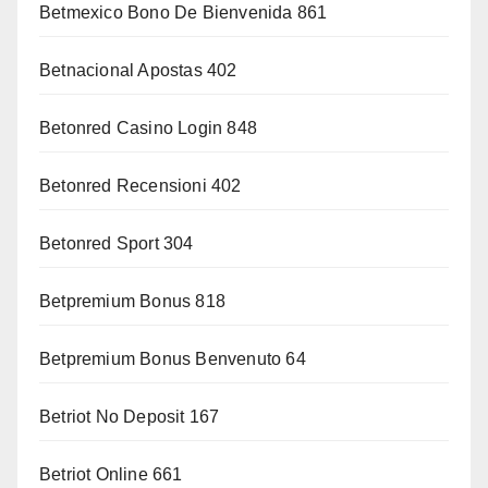
Betmexico Bono De Bienvenida 861
Betnacional Apostas 402
Betonred Casino Login 848
Betonred Recensioni 402
Betonred Sport 304
Betpremium Bonus 818
Betpremium Bonus Benvenuto 64
Betriot No Deposit 167
Betriot Online 661