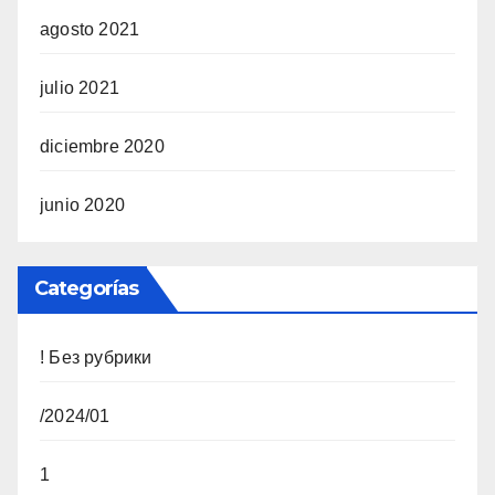
agosto 2021
julio 2021
diciembre 2020
junio 2020
Categorías
! Без рубрики
/2024/01
1