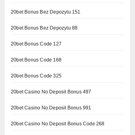
20bet Bonus Bez Depozytu 151
20bet Bonus Bez Depozytu 88
20bet Bonus Code 127
20bet Bonus Code 168
20bet Bonus Code 325
20bet Casino No Deposit Bonus 497
20bet Casino No Deposit Bonus 991
20bet Casino No Deposit Bonus Code 268