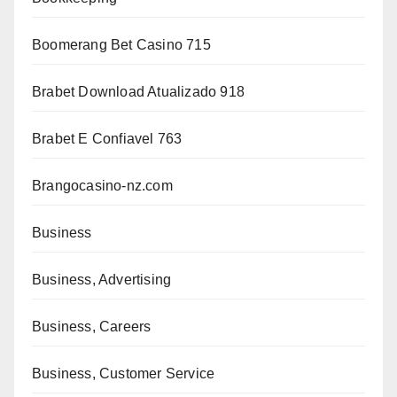
Boomerang Bet Casino 715
Brabet Download Atualizado 918
Brabet E Confiavel 763
Brangocasino-nz.com
Business
Business, Advertising
Business, Careers
Business, Customer Service