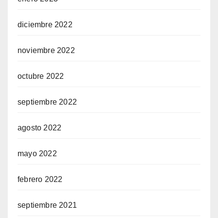
diciembre 2022
noviembre 2022
octubre 2022
septiembre 2022
agosto 2022
mayo 2022
febrero 2022
septiembre 2021