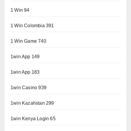
1 Win 94
1 Win Colombia 391
1 Win Game 740
1win App 149
1win App 183
1win Casino 939
1win Kazahstan 299
1win Kenya Login 65