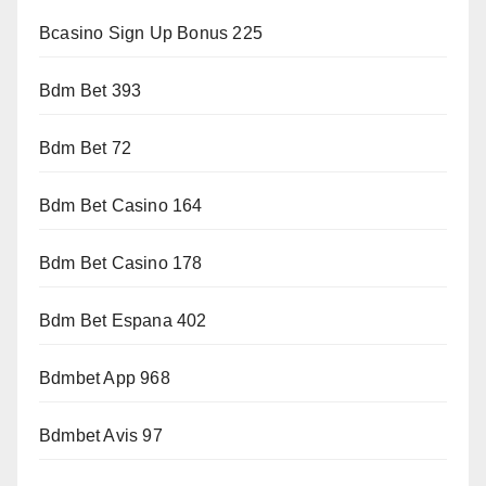
Bcasino Sign Up Bonus 225
Bdm Bet 393
Bdm Bet 72
Bdm Bet Casino 164
Bdm Bet Casino 178
Bdm Bet Espana 402
Bdmbet App 968
Bdmbet Avis 97