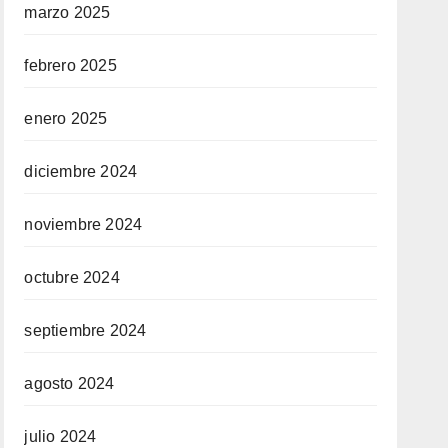
marzo 2025
febrero 2025
enero 2025
diciembre 2024
noviembre 2024
octubre 2024
septiembre 2024
agosto 2024
julio 2024