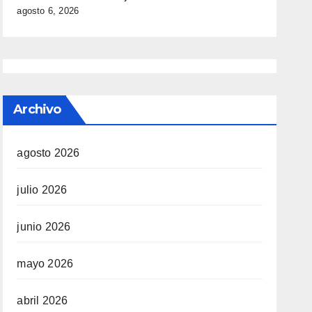
agosto 6, 2026
Archivo
agosto 2026
julio 2026
junio 2026
mayo 2026
abril 2026