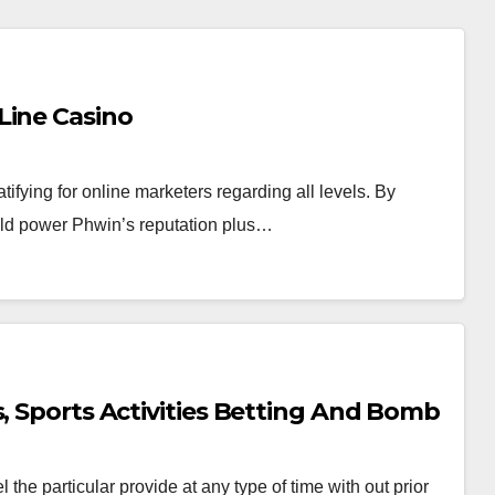
Line Casino
ifying for online marketers regarding all levels. By
could power Phwin’s reputation plus…
s, Sports Activities Betting And Bomb
 the particular provide at any type of time with out prior