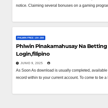
notice. Claiming several bonuses on a gaming progra
PHLWIN FREE 100 288
Phlwin Pinakamahusay Na Betting Si
Login,filipino
JUNIO 9, 2025
As Soon As download is usually completed, available t
record within to your current account. To come to be 