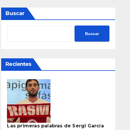
Buscar
Buscar
Recientes
Las primeras palabras de Sergi García