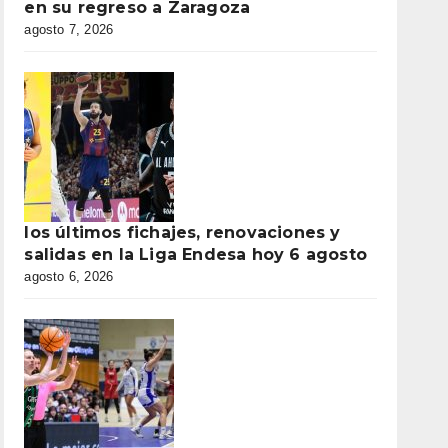
en su regreso a Zaragoza
agosto 7, 2026
los últimos fichajes, renovaciones y
salidas en la Liga Endesa hoy 6 agosto
agosto 6, 2026