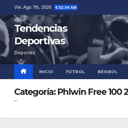
Saltar
Vie. Ago 7th, 2026
4:52:55 AM
al
contenido
Tendencias
Deportivas
Deportes
INICIO
FÚTBOL
BÉISBOL
Categoría:
Phlwin Free 100 
–