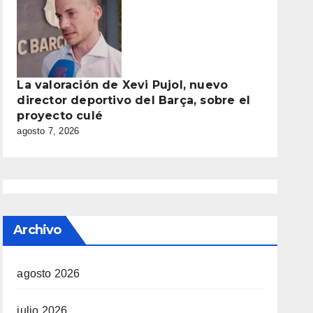
La valoración de Xevi Pujol, nuevo
director deportivo del Barça, sobre el
proyecto culé
agosto 7, 2026
Archivo
agosto 2026
julio 2026