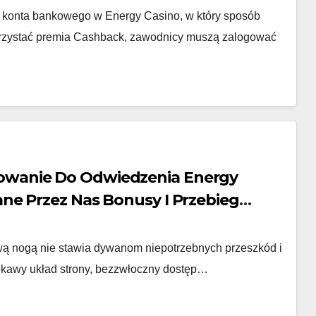
ie konta bankowego w Energy Casino, w który sposób
korzystać premia Cashback, zawodnicy muszą zalogować
owanie Do Odwiedzenia Energy
ne Przez Nas Bonusy I Przebieg
2025
lawą nogą nie stawia dywanom niepotrzebnych przeszkód i
ciekawy układ strony, bezzwłoczny dostęp…