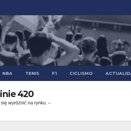
NBA
TENIS
F1
CICLISMO
ACTUALID
inie 420
się wyróżnić na rynku. –