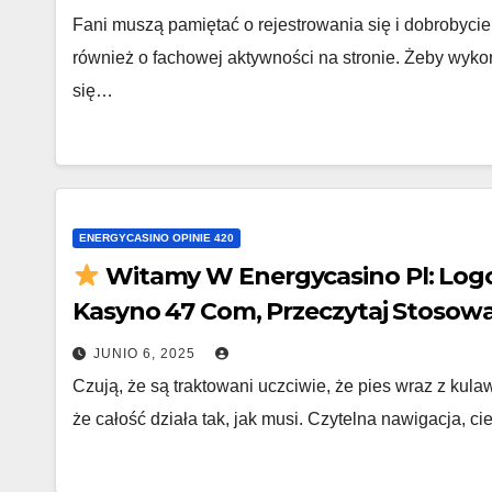
Fani muszą pamiętać o rejestrowania się i dobrobyc
również o fachowej aktywności na stronie. Żeby wy
się…
ENERGYCASINO OPINIE 420
Witamy W Energycasino Pl: Log
Kasyno 47 Com, Przeczytaj Stosowa
Rejestracji Na Dwanaście Miesięcy 
JUNIO 6, 2025
Czują, że są traktowani uczciwie, że pies wraz z ku
że całość działa tak, jak musi. Czytelna nawigacja, 