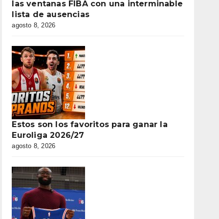
las ventanas FIBA con una interminable
lista de ausencias
agosto 8, 2026
Estos son los favoritos para ganar la
Euroliga 2026/27
agosto 8, 2026