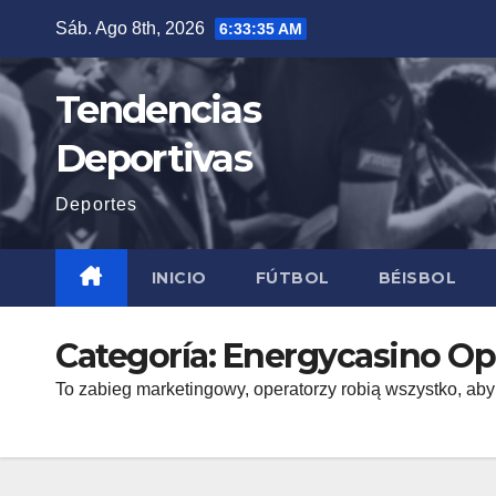
Saltar
Sáb. Ago 8th, 2026
6:33:36 AM
al
contenido
Tendencias
Deportivas
Deportes
INICIO
FÚTBOL
BÉISBOL
Categoría:
Energycasino Op
To zabieg marketingowy, operatorzy robią wszystko, aby 