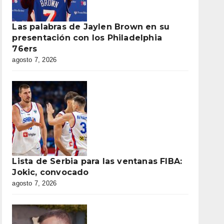
Las palabras de Jaylen Brown en su
presentación con los Philadelphia
76ers
agosto 7, 2026
Lista de Serbia para las ventanas FIBA:
Jokic, convocado
agosto 7, 2026