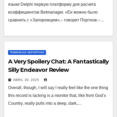
языке Delphi первую платформу для расчета
коэффициентов Betmanager. «Ее можно было
сравнить с «Запорожцем»,– говорит Портнов.–…
TENDENCIAS DEPORTIVAS
A Very Spoilery Chat: A Fantastically
Silly Endeavor Review
ABRIL 30, 2025
Overall, though, I will say I really feel like the one thing
this record is lacking is a monitor that, like from God’s
Country, really pulls into a deep, dark,…