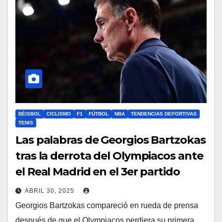
BÉISBOL
CICLISMO
F1
FÚTBOL
NBA
TENDENCIAS DEPORTIVAS
TENIS
Las palabras de Georgios Bartzokas
tras la derrota del Olympiacos ante
el Real Madrid en el 3er partido
ABRIL 30, 2025
Georgios Bartzokas compareció en rueda de prensa
después de que el Olympiacos perdiera su primera