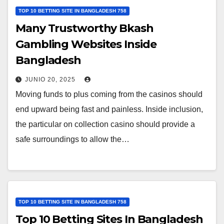
TOP 10 BETTING SITE IN BANGLADESH 758
Many Trustworthy Bkash
Gambling Websites Inside
Bangladesh
JUNIO 20, 2025
Moving funds to plus coming from the casinos should
end upward being fast and painless. Inside inclusion,
the particular on collection casino should provide a
safe surroundings to allow the…
TOP 10 BETTING SITE IN BANGLADESH 758
Top 10 Betting Sites In Bangladesh