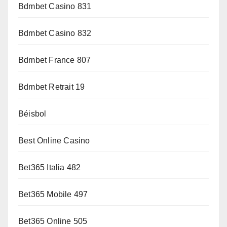
Bdmbet Casino 831
Bdmbet Casino 832
Bdmbet France 807
Bdmbet Retrait 19
Béisbol
Best Online Casino
Bet365 Italia 482
Bet365 Mobile 497
Bet365 Online 505