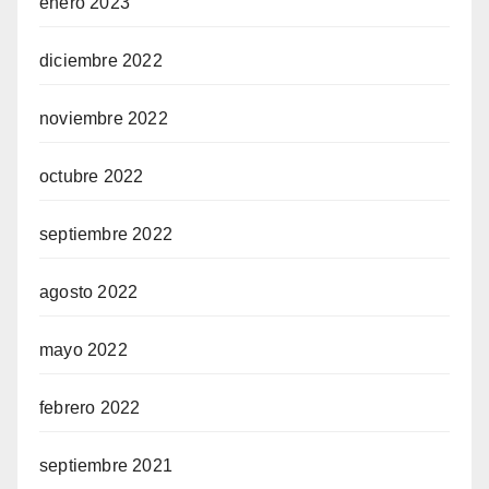
enero 2023
diciembre 2022
noviembre 2022
octubre 2022
septiembre 2022
agosto 2022
mayo 2022
febrero 2022
septiembre 2021