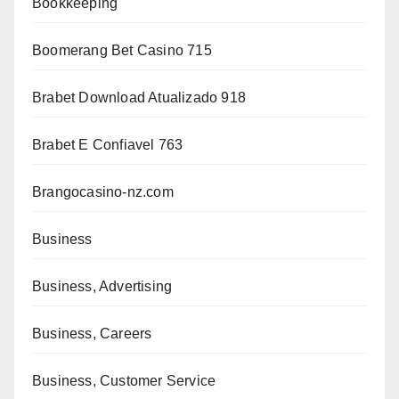
Bookkeeping
Boomerang Bet Casino 715
Brabet Download Atualizado 918
Brabet E Confiavel 763
Brangocasino-nz.com
Business
Business, Advertising
Business, Careers
Business, Customer Service