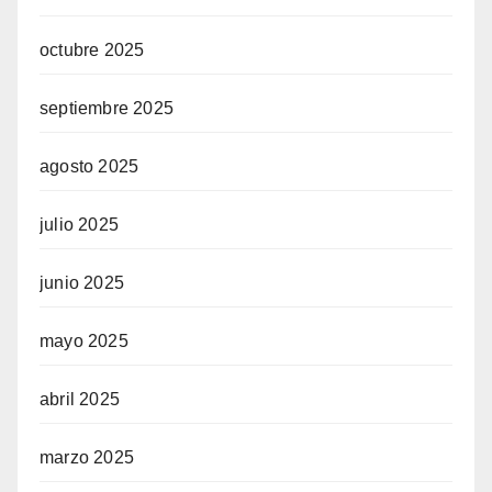
octubre 2025
septiembre 2025
agosto 2025
julio 2025
junio 2025
mayo 2025
abril 2025
marzo 2025