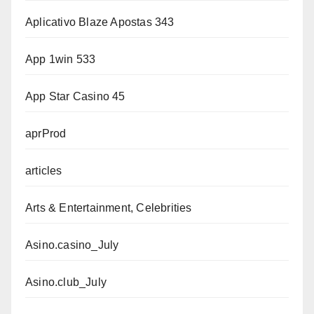
Aplicativo Blaze Apostas 343
App 1win 533
App Star Casino 45
aprProd
articles
Arts & Entertainment, Celebrities
Asino.casino_July
Asino.club_July