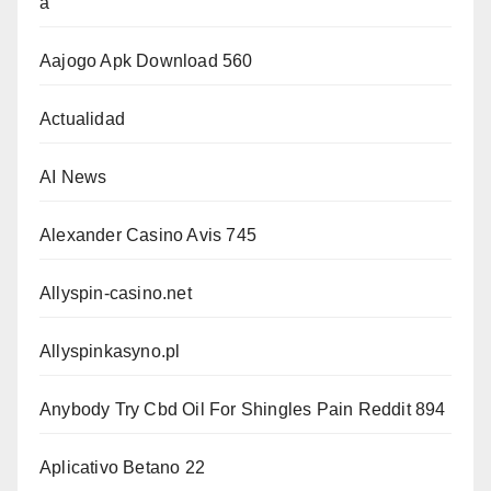
a
Aajogo Apk Download 560
Actualidad
AI News
Alexander Casino Avis 745
Allyspin-casino.net
Allyspinkasyno.pl
Anybody Try Cbd Oil For Shingles Pain Reddit 894
Aplicativo Betano 22