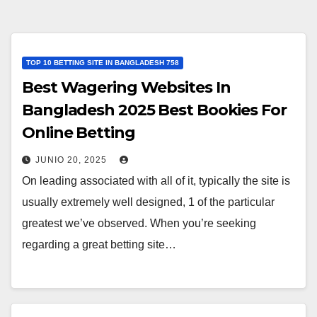
TOP 10 BETTING SITE IN BANGLADESH 758
Best Wagering Websites In
Bangladesh 2025 Best Bookies For
Online Betting
JUNIO 20, 2025
On leading associated with all of it, typically the site is
usually extremely well designed, 1 of the particular
greatest we’ve observed. When you’re seeking
regarding a great betting site…