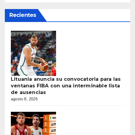
Recientes
Lituania anuncia su convocatoria para las
ventanas FIBA con una interminable lista
de ausencias
agosto 8, 2026