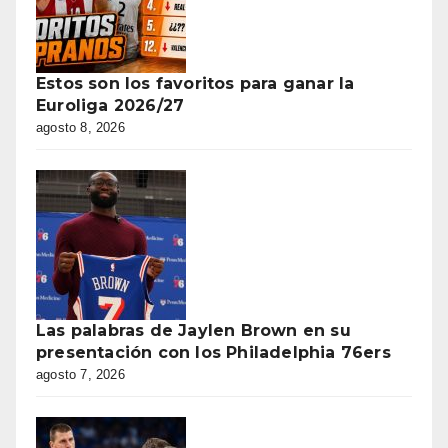
Estos son los favoritos para ganar la
Euroliga 2026/27
agosto 8, 2026
Las palabras de Jaylen Brown en su
presentación con los Philadelphia 76ers
agosto 7, 2026