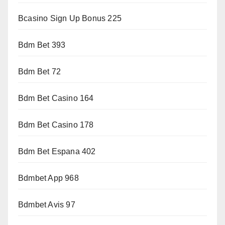
Bcasino Sign Up Bonus 225
Bdm Bet 393
Bdm Bet 72
Bdm Bet Casino 164
Bdm Bet Casino 178
Bdm Bet Espana 402
Bdmbet App 968
Bdmbet Avis 97