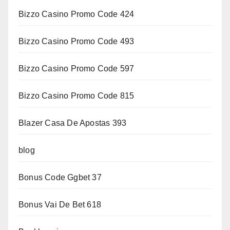
Bizzo Casino Promo Code 424
Bizzo Casino Promo Code 493
Bizzo Casino Promo Code 597
Bizzo Casino Promo Code 815
Blazer Casa De Apostas 393
blog
Bonus Code Ggbet 37
Bonus Vai De Bet 618