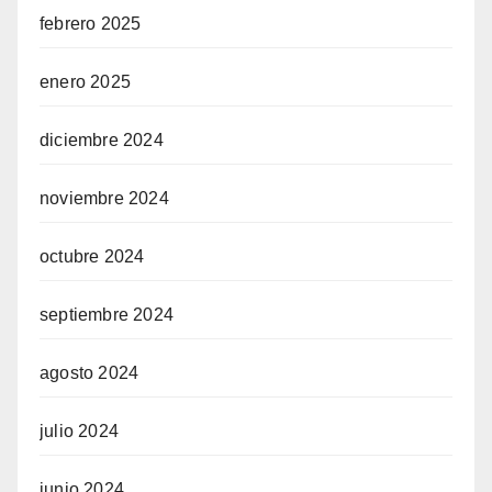
febrero 2025
enero 2025
diciembre 2024
noviembre 2024
octubre 2024
septiembre 2024
agosto 2024
julio 2024
junio 2024