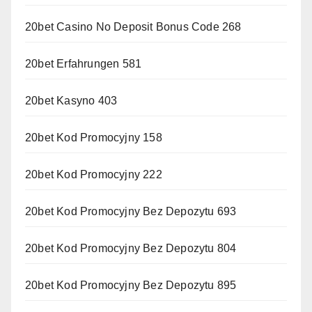
20bet Casino No Deposit Bonus Code 268
20bet Erfahrungen 581
20bet Kasyno 403
20bet Kod Promocyjny 158
20bet Kod Promocyjny 222
20bet Kod Promocyjny Bez Depozytu 693
20bet Kod Promocyjny Bez Depozytu 804
20bet Kod Promocyjny Bez Depozytu 895