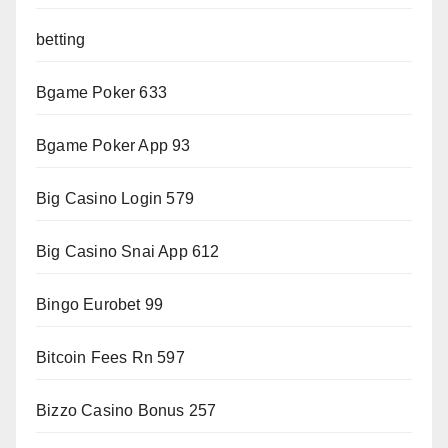
betting
Bgame Poker 633
Bgame Poker App 93
Big Casino Login 579
Big Casino Snai App 612
Bingo Eurobet 99
Bitcoin Fees Rn 597
Bizzo Casino Bonus 257