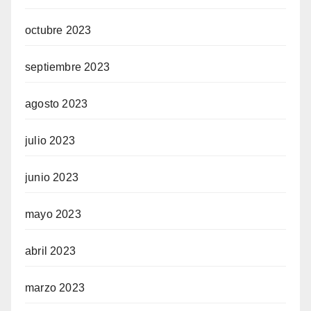
octubre 2023
septiembre 2023
agosto 2023
julio 2023
junio 2023
mayo 2023
abril 2023
marzo 2023