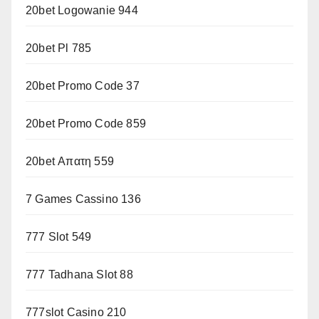
20bet Logowanie 944
20bet Pl 785
20bet Promo Code 37
20bet Promo Code 859
20bet Απατη 559
7 Games Cassino 136
777 Slot 549
777 Tadhana Slot 88
777slot Casino 210