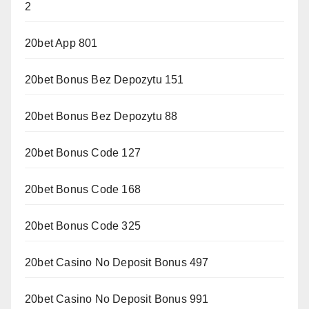
2
20bet App 801
20bet Bonus Bez Depozytu 151
20bet Bonus Bez Depozytu 88
20bet Bonus Code 127
20bet Bonus Code 168
20bet Bonus Code 325
20bet Casino No Deposit Bonus 497
20bet Casino No Deposit Bonus 991