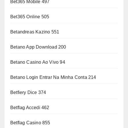
Bet365 Mobile 497
Bet365 Online 505
Betandreas Kazino 551
Betano App Download 200
Betano Casino Ao Vivo 94
Betano Login Entrar Na Minha Conta 214
Betfiery Dice 374
Betflag Accedi 462
Betflag Casino 855