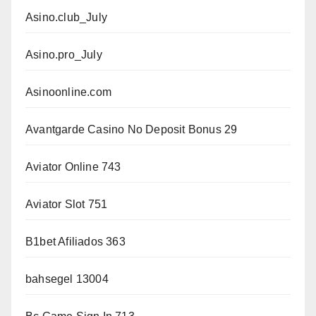
Asino.club_July
Asino.pro_July
Asinoonline.com
Avantgarde Casino No Deposit Bonus 29
Aviator Online 743
Aviator Slot 751
B1bet Afiliados 363
bahsegel 13004