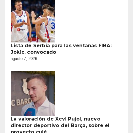
Lista de Serbia para las ventanas FIBA:
Jokic, convocado
agosto 7, 2026
La valoración de Xevi Pujol, nuevo
director deportivo del Barça, sobre el
proyecto culé