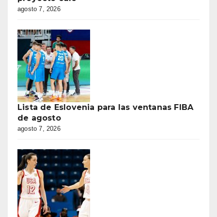
agosto 7, 2026
Lista de Eslovenia para las ventanas FIBA
de agosto
agosto 7, 2026