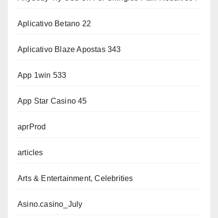
Aplicativo Betano 22
Aplicativo Blaze Apostas 343
App 1win 533
App Star Casino 45
aprProd
articles
Arts & Entertainment, Celebrities
Asino.casino_July