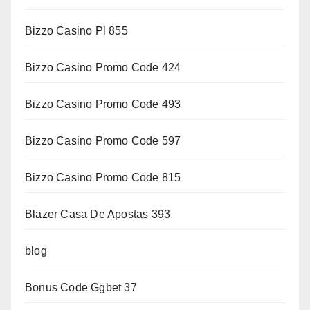
Bizzo Casino Pl 855
Bizzo Casino Promo Code 424
Bizzo Casino Promo Code 493
Bizzo Casino Promo Code 597
Bizzo Casino Promo Code 815
Blazer Casa De Apostas 393
blog
Bonus Code Ggbet 37