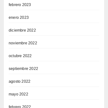
febrero 2023
enero 2023
diciembre 2022
noviembre 2022
octubre 2022
septiembre 2022
agosto 2022
mayo 2022
febrero 2022