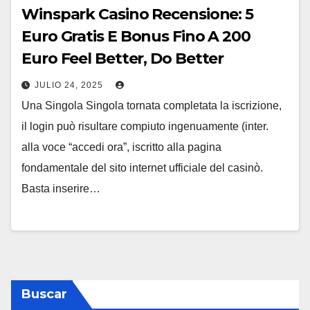
Winspark Casino Recensione: 5
Euro Gratis E Bonus Fino A 200
Euro Feel Better, Do Better
JULIO 24, 2025
Una Singola Singola tornata completata la iscrizione,
il login può risultare compiuto ingenuamente (inter.
alla voce “accedi ora”, iscritto alla pagina
fondamentale del sito internet ufficiale del casinò.
Basta inserire…
Buscar