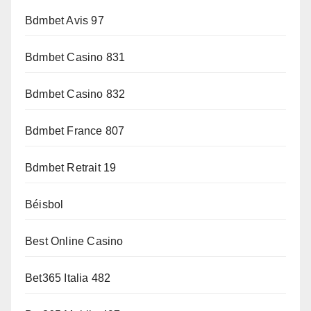
Bdmbet Avis 97
Bdmbet Casino 831
Bdmbet Casino 832
Bdmbet France 807
Bdmbet Retrait 19
Béisbol
Best Online Casino
Bet365 Italia 482