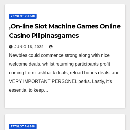
777SLOT PH 648
,On-line Slot Machine Games Online
Casino Pilipinasgames
JUNIO 18, 2025
Newbies could commence strong along with nice
welcome deals, whilst returning participants profit
coming from cashback deals, reload bonus deals, and
VERY IMPORTANT PERSONEL perks. Lastly, it’s
essential to keep…
777SLOT PH 648