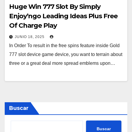
Huge Win 777 Slot By Simply
Enjoy’ngo Leading Ideas Plus Free
Of Charge Play
JUNIO 18, 2025
In Order To result in the free spins feature inside Gold
777 slot device game device, you want to terrain about
three or a great deal more spread emblems upon…
Buscar
Buscar