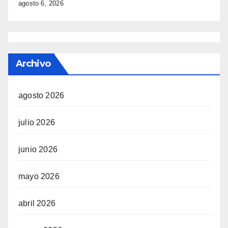
agosto 6, 2026
Archivo
agosto 2026
julio 2026
junio 2026
mayo 2026
abril 2026