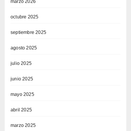
marzo 2026
octubre 2025
septiembre 2025
agosto 2025
julio 2025
junio 2025
mayo 2025
abril 2025
marzo 2025