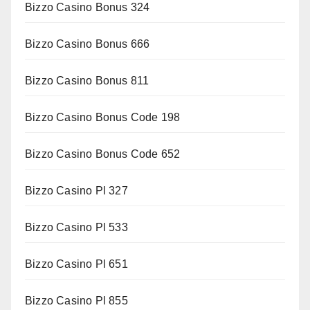
Bizzo Casino Bonus 324
Bizzo Casino Bonus 666
Bizzo Casino Bonus 811
Bizzo Casino Bonus Code 198
Bizzo Casino Bonus Code 652
Bizzo Casino Pl 327
Bizzo Casino Pl 533
Bizzo Casino Pl 651
Bizzo Casino Pl 855