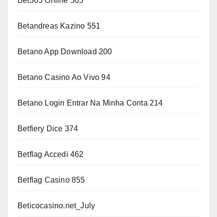
Bet365 Online 505
Betandreas Kazino 551
Betano App Download 200
Betano Casino Ao Vivo 94
Betano Login Entrar Na Minha Conta 214
Betfiery Dice 374
Betflag Accedi 462
Betflag Casino 855
Beticocasino.net_July