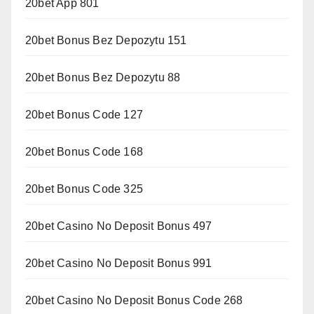
20bet App 801
20bet Bonus Bez Depozytu 151
20bet Bonus Bez Depozytu 88
20bet Bonus Code 127
20bet Bonus Code 168
20bet Bonus Code 325
20bet Casino No Deposit Bonus 497
20bet Casino No Deposit Bonus 991
20bet Casino No Deposit Bonus Code 268