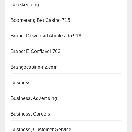
Bookkeeping
Boomerang Bet Casino 715
Brabet Download Atualizado 918
Brabet E Confiavel 763
Brangocasino-nz.com
Business
Business, Advertising
Business, Careers
Business, Customer Service