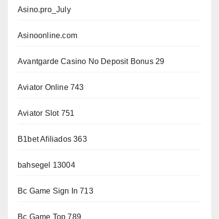
Asino.pro_July
Asinoonline.com
Avantgarde Casino No Deposit Bonus 29
Aviator Online 743
Aviator Slot 751
B1bet Afiliados 363
bahsegel 13004
Bc Game Sign In 713
Bc Game Top 789