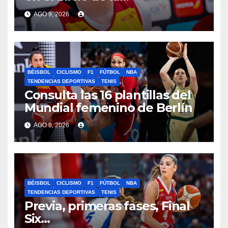
concentración de España
AGO 9, 2026
para el Mundial
BÉISBOL
CICLISMO
F1
FÚTBOL
NBA
TENDENCIAS DEPORTIVAS
TENIS
Consulta las 16 plantillas del
Mundial femenino de Berlín
AGO 8, 2026
BÉISBOL
CICLISMO
F1
FÚTBOL
NBA
TENDENCIAS DEPORTIVAS
TENIS
Previa, primeras fases, Final
Six…