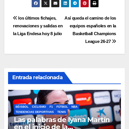
Navegación
los últimos fichajes,
Así queda el camino de los
renovaciones y salidas en
equipos españoles en la
de
la Liga Endesa hoy 8 julio
Basketball Champions
entradas
League 26-27
Entrada relacionada
BÉISBOL
CICLISMO
F1
FÚTBOL
NBA
TENDENCIAS DEPORTIVAS
TENIS
Las palabras de Iyana Martín
en el inicio de la