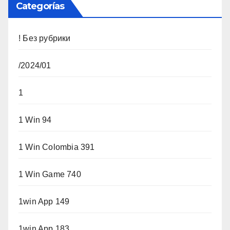
Categorías
! Без рубрики
/2024/01
1
1 Win 94
1 Win Colombia 391
1 Win Game 740
1win App 149
1win App 183