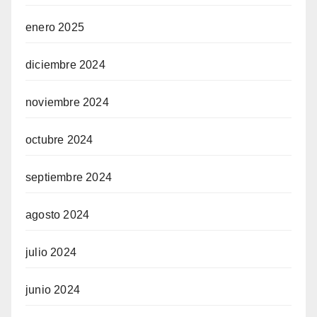
enero 2025
diciembre 2024
noviembre 2024
octubre 2024
septiembre 2024
agosto 2024
julio 2024
junio 2024