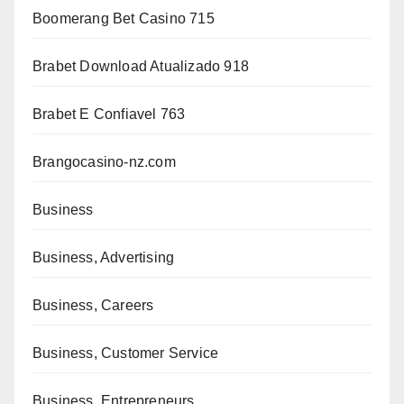
Boomerang Bet Casino 715
Brabet Download Atualizado 918
Brabet E Confiavel 763
Brangocasino-nz.com
Business
Business, Advertising
Business, Careers
Business, Customer Service
Business, Entrepreneurs