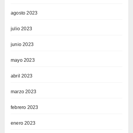
agosto 2023
julio 2023
junio 2023
mayo 2023
abril 2023
marzo 2023
febrero 2023
enero 2023