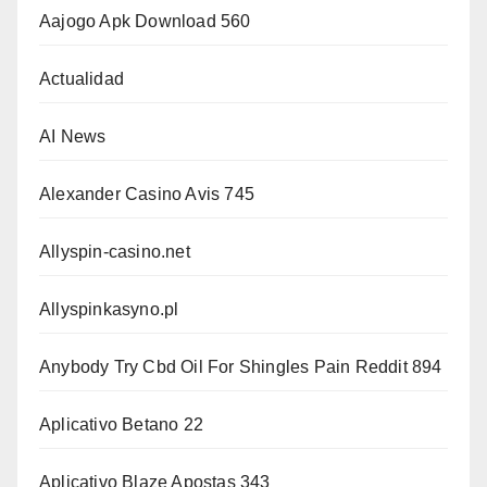
Aajogo Apk Download 560
Actualidad
AI News
Alexander Casino Avis 745
Allyspin-casino.net
Allyspinkasyno.pl
Anybody Try Cbd Oil For Shingles Pain Reddit 894
Aplicativo Betano 22
Aplicativo Blaze Apostas 343