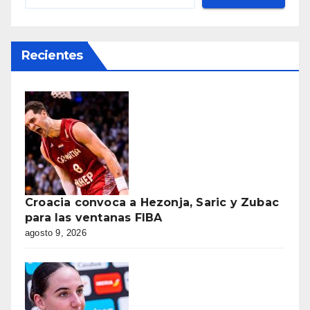
Recientes
Croacia convoca a Hezonja, Saric y Zubac
para las ventanas FIBA
agosto 9, 2026