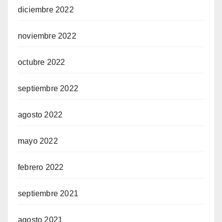
diciembre 2022
noviembre 2022
octubre 2022
septiembre 2022
agosto 2022
mayo 2022
febrero 2022
septiembre 2021
agosto 2021