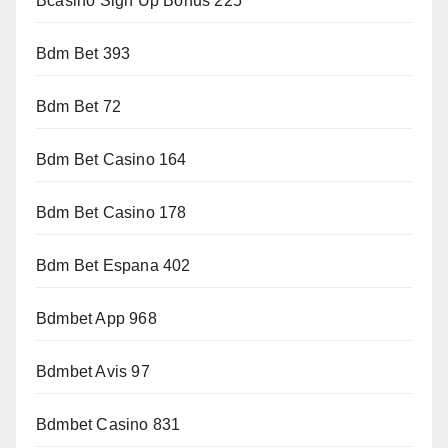
Bcasino Sign Up Bonus 225
Bdm Bet 393
Bdm Bet 72
Bdm Bet Casino 164
Bdm Bet Casino 178
Bdm Bet Espana 402
Bdmbet App 968
Bdmbet Avis 97
Bdmbet Casino 831