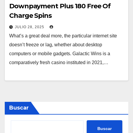
Downpayment Plus 180 Free Of
Charge Spins
JULIO 28, 2025
What’s a great deal more, the particular internet site
doesn’t freeze or lag, whether about desktop
computers or mobile gadgets. Galactic Wins is a
comparatively fresh casino instituted in 2021,…
Buscar
Buscar