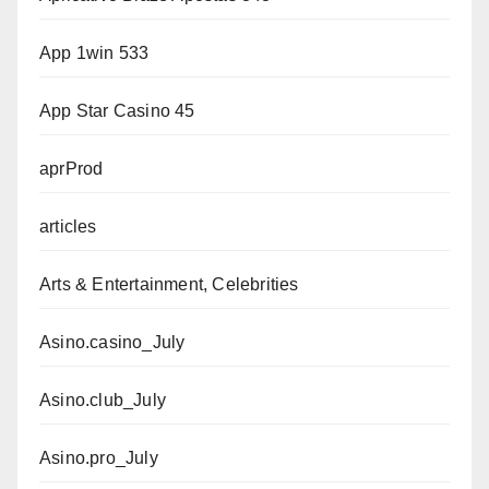
App 1win 533
App Star Casino 45
aprProd
articles
Arts & Entertainment, Celebrities
Asino.casino_July
Asino.club_July
Asino.pro_July