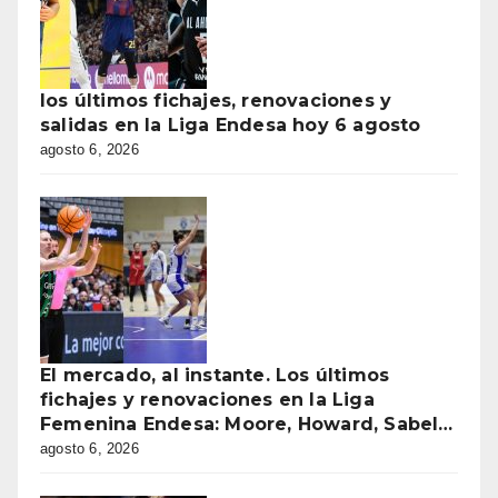
los últimos fichajes, renovaciones y
salidas en la Liga Endesa hoy 6 agosto
agosto 6, 2026
El mercado, al instante. Los últimos
fichajes y renovaciones en la Liga
Femenina Endesa: Moore, Howard, Sabel…
agosto 6, 2026