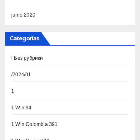
junio 2020
Categorías
! Без рубрики
/2024/01
1
1 Win 94
1 Win Colombia 391