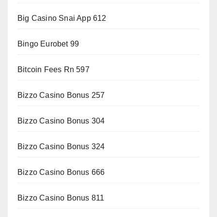
Big Casino Snai App 612
Bingo Eurobet 99
Bitcoin Fees Rn 597
Bizzo Casino Bonus 257
Bizzo Casino Bonus 304
Bizzo Casino Bonus 324
Bizzo Casino Bonus 666
Bizzo Casino Bonus 811