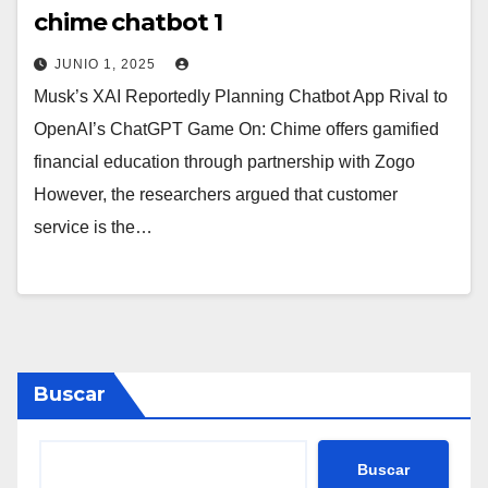
chime chatbot 1
JUNIO 1, 2025
Musk’s XAI Reportedly Planning Chatbot App Rival to
OpenAI’s ChatGPT Game On: Chime offers gamified
financial education through partnership with Zogo
However, the researchers argued that customer
service is the…
Buscar
Buscar