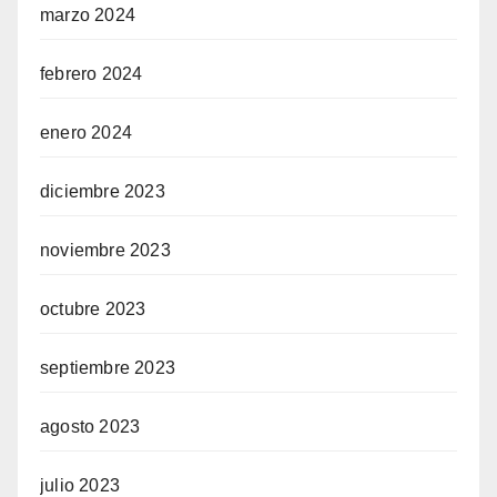
marzo 2024
febrero 2024
enero 2024
diciembre 2023
noviembre 2023
octubre 2023
septiembre 2023
agosto 2023
julio 2023