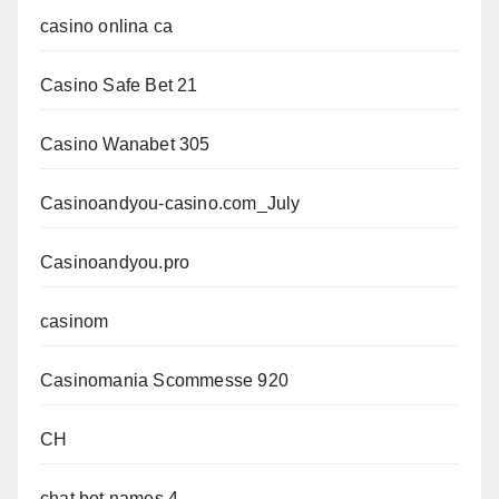
casino onlina ca
Casino Safe Bet 21
Casino Wanabet 305
Casinoandyou-casino.com_July
Casinoandyou.pro
casinom
Casinomania Scommesse 920
CH
chat bot names 4