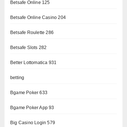
Betsafe Online 125
Betsafe Online Casino 204
Betsafe Roulette 286
Betsafe Slots 282
Better Lottomatica 931
betting
Bgame Poker 633
Bgame Poker App 93
Big Casino Login 579