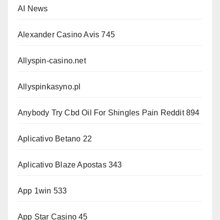
AI News
Alexander Casino Avis 745
Allyspin-casino.net
Allyspinkasyno.pl
Anybody Try Cbd Oil For Shingles Pain Reddit 894
Aplicativo Betano 22
Aplicativo Blaze Apostas 343
App 1win 533
App Star Casino 45