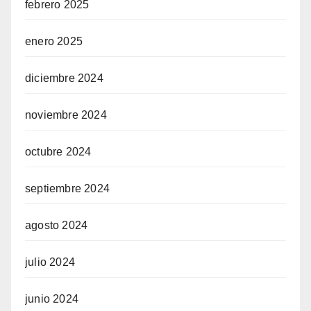
febrero 2025
enero 2025
diciembre 2024
noviembre 2024
octubre 2024
septiembre 2024
agosto 2024
julio 2024
junio 2024