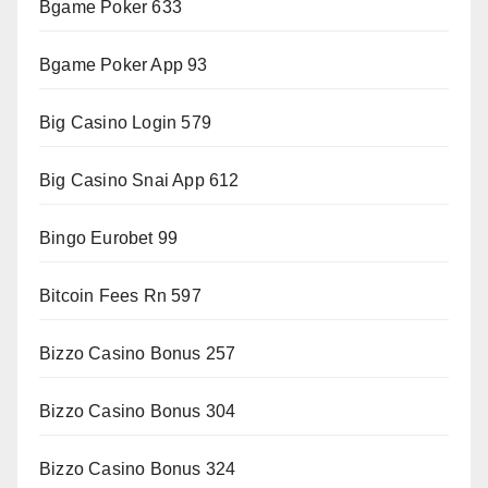
Bgame Poker 633
Bgame Poker App 93
Big Casino Login 579
Big Casino Snai App 612
Bingo Eurobet 99
Bitcoin Fees Rn 597
Bizzo Casino Bonus 257
Bizzo Casino Bonus 304
Bizzo Casino Bonus 324