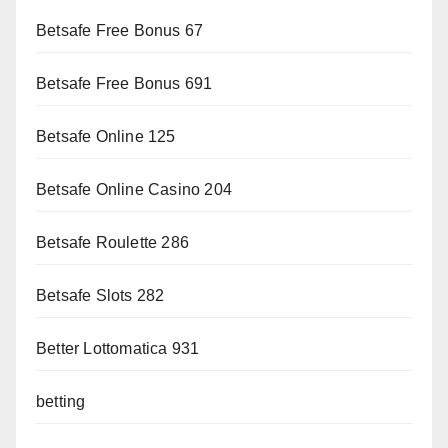
Betsafe Free Bonus 67
Betsafe Free Bonus 691
Betsafe Online 125
Betsafe Online Casino 204
Betsafe Roulette 286
Betsafe Slots 282
Better Lottomatica 931
betting