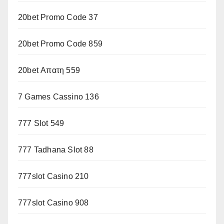
20bet Promo Code 37
20bet Promo Code 859
20bet Απατη 559
7 Games Cassino 136
777 Slot 549
777 Tadhana Slot 88
777slot Casino 210
777slot Casino 908