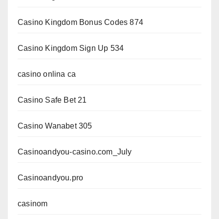
Casino Kingdom Bonus Codes 874
Casino Kingdom Sign Up 534
casino onlina ca
Casino Safe Bet 21
Casino Wanabet 305
Casinoandyou-casino.com_July
Casinoandyou.pro
casinom