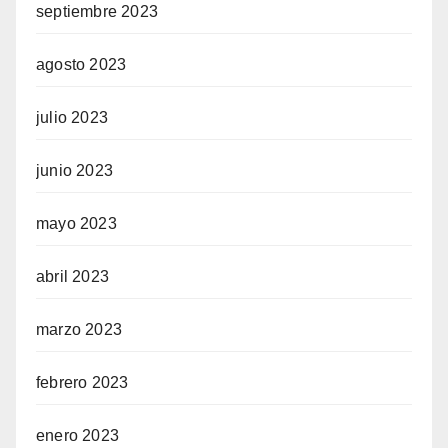
septiembre 2023
agosto 2023
julio 2023
junio 2023
mayo 2023
abril 2023
marzo 2023
febrero 2023
enero 2023