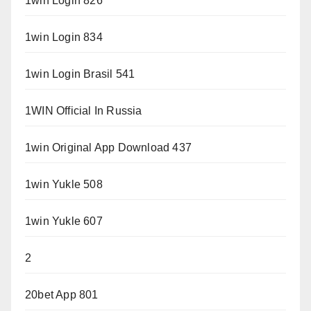
1win Login 826
1win Login 834
1win Login Brasil 541
1WIN Official In Russia
1win Original App Download 437
1win Yukle 508
1win Yukle 607
2
20bet App 801