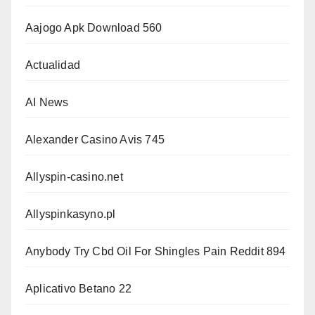
Aajogo Apk Download 560
Actualidad
AI News
Alexander Casino Avis 745
Allyspin-casino.net
Allyspinkasyno.pl
Anybody Try Cbd Oil For Shingles Pain Reddit 894
Aplicativo Betano 22