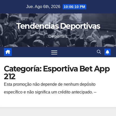
Saltar
Jue. Ago 6th, 2026
10:06:11 PM
al
contenido
Tendencias Deportivas
Deportes
Categoría:
Esportiva Bet App
212
Esta promoção não depende de nenhum depósito
específico e não significa um crédito antecipado. –