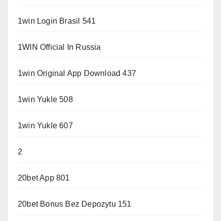
1win Login Brasil 541
1WIN Official In Russia
1win Original App Download 437
1win Yukle 508
1win Yukle 607
2
20bet App 801
20bet Bonus Bez Depozytu 151