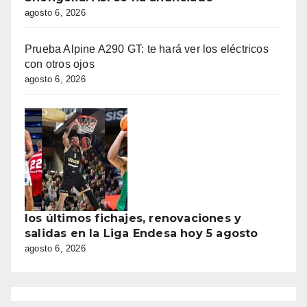
agosto 6, 2026
Prueba Alpine A290 GT: te hará ver los eléctricos
con otros ojos
agosto 6, 2026
los últimos fichajes, renovaciones y
salidas en la Liga Endesa hoy 5 agosto
agosto 6, 2026