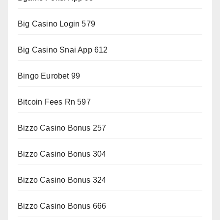
Big Casino Login 579
Big Casino Snai App 612
Bingo Eurobet 99
Bitcoin Fees Rn 597
Bizzo Casino Bonus 257
Bizzo Casino Bonus 304
Bizzo Casino Bonus 324
Bizzo Casino Bonus 666