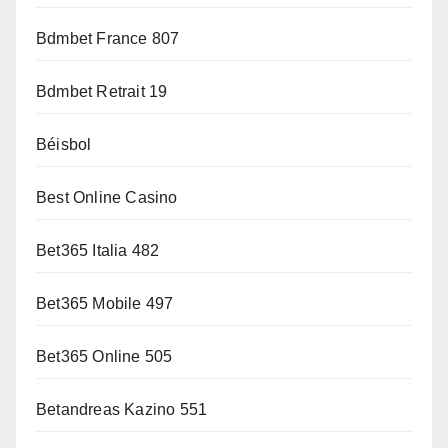
Bdmbet France 807
Bdmbet Retrait 19
Béisbol
Best Online Casino
Bet365 Italia 482
Bet365 Mobile 497
Bet365 Online 505
Betandreas Kazino 551