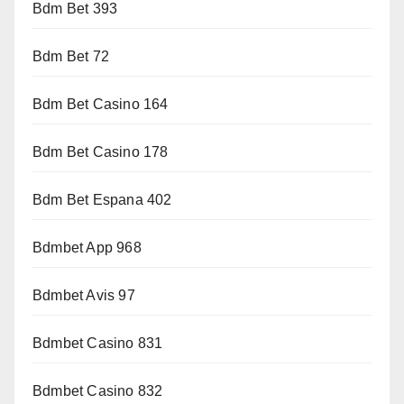
Bdm Bet 393
Bdm Bet 72
Bdm Bet Casino 164
Bdm Bet Casino 178
Bdm Bet Espana 402
Bdmbet App 968
Bdmbet Avis 97
Bdmbet Casino 831
Bdmbet Casino 832