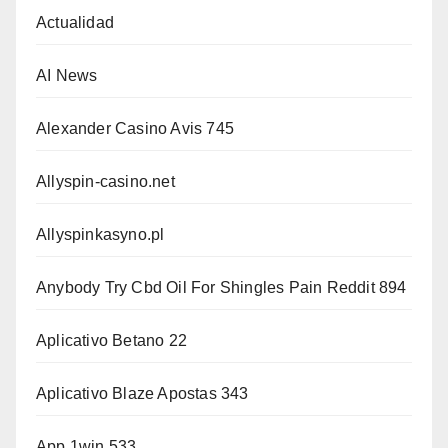
Actualidad
AI News
Alexander Casino Avis 745
Allyspin-casino.net
Allyspinkasyno.pl
Anybody Try Cbd Oil For Shingles Pain Reddit 894
Aplicativo Betano 22
Aplicativo Blaze Apostas 343
App 1win 533