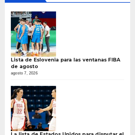
Lista de Eslovenia para las ventanas FIBA
de agosto
agosto 7, 2026
La lista de Estados Unidos para disputar el