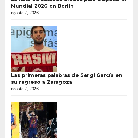
Mundial 2026 en Berlín
agosto 7, 2026
Las primeras palabras de Sergi García en
su regreso a Zaragoza
agosto 7, 2026