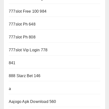
777slot Free 100 984
777slot Ph 648
777slot Ph 808
777slot Vip Login 778
841
888 Starz Bet 146
a
Aajogo Apk Download 560