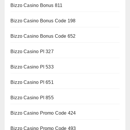
Bizzo Casino Bonus 811
Bizzo Casino Bonus Code 198
Bizzo Casino Bonus Code 652
Bizzo Casino Pl 327
Bizzo Casino Pl 533
Bizzo Casino Pl 651
Bizzo Casino Pl 855
Bizzo Casino Promo Code 424
Bizzo Casino Promo Code 493