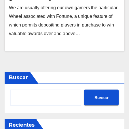
We are usually offering our own gamers the particular
Wheel associated with Fortune, a unique feature of
which permits depositing players in purchase to win
valuable awards over and above…
Buscar
Buscar
Recientes