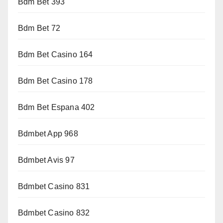
Bdm Bet 393
Bdm Bet 72
Bdm Bet Casino 164
Bdm Bet Casino 178
Bdm Bet Espana 402
Bdmbet App 968
Bdmbet Avis 97
Bdmbet Casino 831
Bdmbet Casino 832