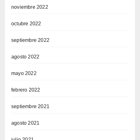
noviembre 2022
octubre 2022
septiembre 2022
agosto 2022
mayo 2022
febrero 2022
septiembre 2021
agosto 2021
julio 2021