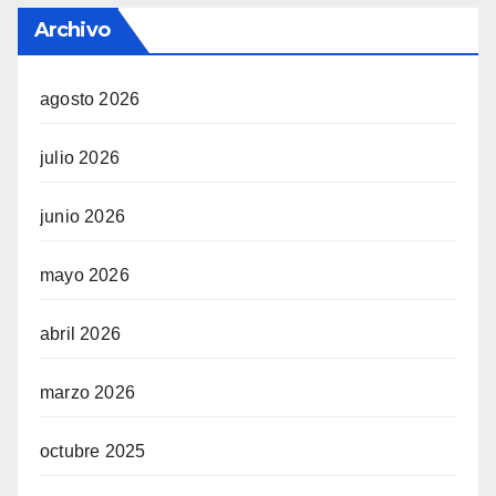
Archivo
agosto 2026
julio 2026
junio 2026
mayo 2026
abril 2026
marzo 2026
octubre 2025