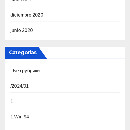
diciembre 2020
junio 2020
Categorías
! Без рубрики
/2024/01
1
1 Win 94