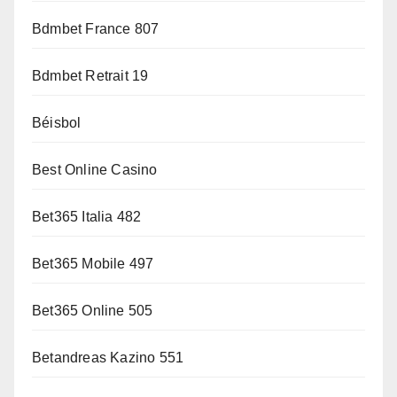
Bdmbet France 807
Bdmbet Retrait 19
Béisbol
Best Online Casino
Bet365 Italia 482
Bet365 Mobile 497
Bet365 Online 505
Betandreas Kazino 551