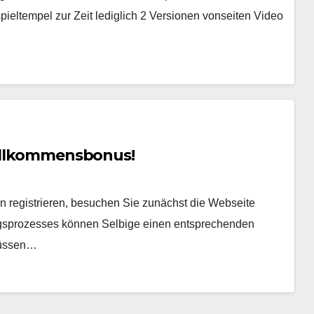
spieltempel zur Zeit lediglich 2 Versionen vonseiten Video
Willkommensbonus!
en registrieren, besuchen Sie zunächst die Webseite
ngsprozesses können Selbige einen entsprechenden
müssen…