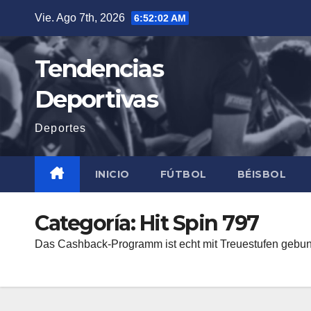
Saltar
Vie. Ago 7th, 2026
6:52:02 AM
al
contenido
Tendencias
Deportivas
Deportes
INICIO
FÚTBOL
BÉISBOL
Categoría:
Hit Spin 797
Das Cashback-Programm ist echt mit Treuestufen gebun