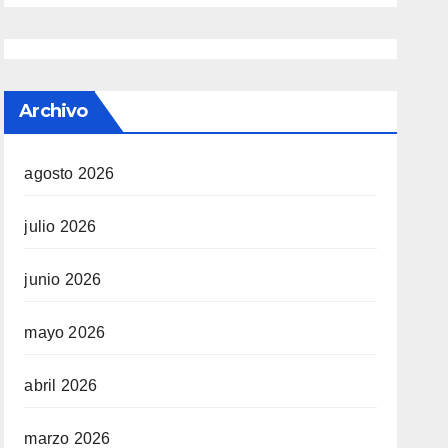
Archivo
agosto 2026
julio 2026
junio 2026
mayo 2026
abril 2026
marzo 2026