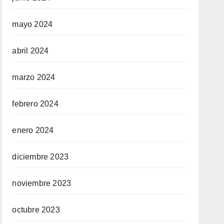
mayo 2024
abril 2024
marzo 2024
febrero 2024
enero 2024
diciembre 2023
noviembre 2023
octubre 2023