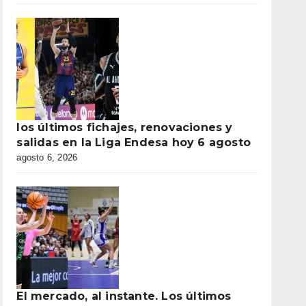
los últimos fichajes, renovaciones y
salidas en la Liga Endesa hoy 6 agosto
agosto 6, 2026
El mercado, al instante. Los últimos