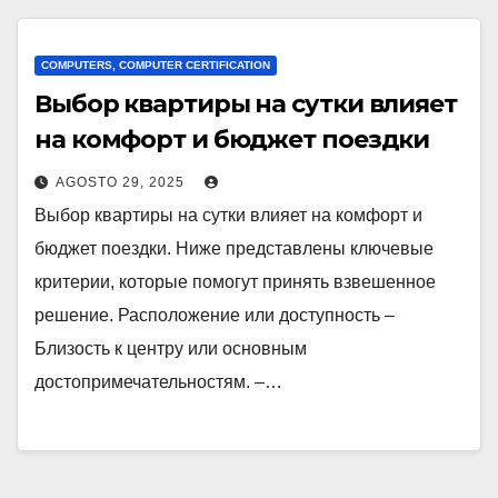
COMPUTERS, COMPUTER CERTIFICATION
Выбор квартиры на сутки влияет
на комфорт и бюджет поездки
AGOSTO 29, 2025
Выбор квартиры на сутки влияет на комфорт и
бюджет поездки. Ниже представлены ключевые
критерии, которые помогут принять взвешенное
решение. Расположение или доступность –
Близость к центру или основным
достопримечательностям. –…