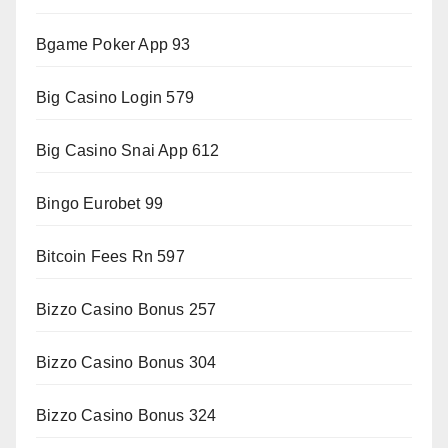
Bgame Poker App 93
Big Casino Login 579
Big Casino Snai App 612
Bingo Eurobet 99
Bitcoin Fees Rn 597
Bizzo Casino Bonus 257
Bizzo Casino Bonus 304
Bizzo Casino Bonus 324