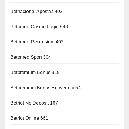
Betnacional Apostas 402
Betonred Casino Login 848
Betonred Recensioni 402
Betonred Sport 304
Betpremium Bonus 818
Betpremium Bonus Benvenuto 64
Betriot No Deposit 167
Betriot Online 661