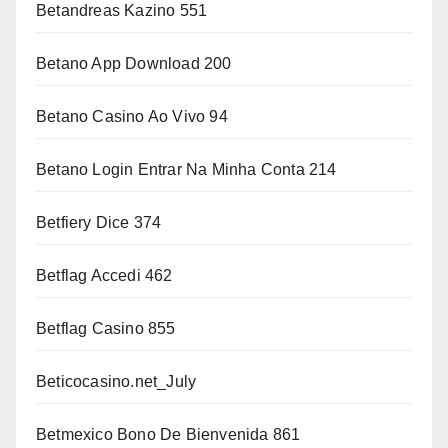
Betandreas Kazino 551
Betano App Download 200
Betano Casino Ao Vivo 94
Betano Login Entrar Na Minha Conta 214
Betfiery Dice 374
Betflag Accedi 462
Betflag Casino 855
Beticocasino.net_July
Betmexico Bono De Bienvenida 861