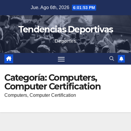
Saltar
Jue. Ago 6th, 2026
6:01:53 PM
al
contenido
Tendencias Deportivas
Deportes
Categoría:
Computers,
Computer Certification
Computers, Computer Certification