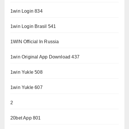
1win Login 834
1win Login Brasil 541
1WIN Official In Russia
1win Original App Download 437
1win Yukle 508
1win Yukle 607
2
20bet App 801