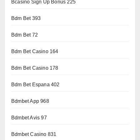
Bcasino Sign Up Bonus 225
Bdm Bet 393
Bdm Bet 72
Bdm Bet Casino 164
Bdm Bet Casino 178
Bdm Bet Espana 402
Bdmbet App 968
Bdmbet Avis 97
Bdmbet Casino 831