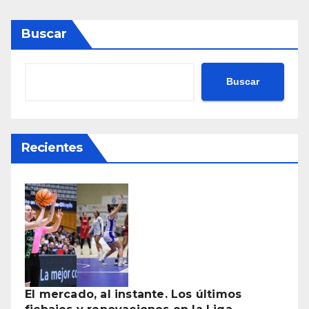
Buscar
Buscar
Recientes
El mercado, al instante. Los últimos