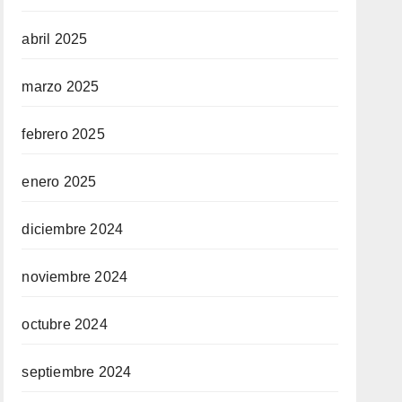
abril 2025
marzo 2025
febrero 2025
enero 2025
diciembre 2024
noviembre 2024
octubre 2024
septiembre 2024