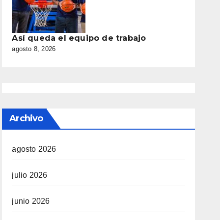
Así queda el equipo de trabajo
agosto 8, 2026
Archivo
agosto 2026
julio 2026
junio 2026