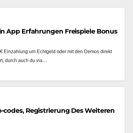
gin App Erfahrungen Freispiele Bonus
1 € Einzahlung um Echtgeld oder mit den Demos direkt
rt, durch auch du via…
o-codes, Registrierung Des Weiteren