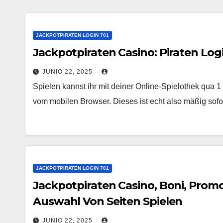
JACKPOTPIRATEN LOGIN 701
Jackpotpiraten Casino: Piraten Lo
JUNIO 22, 2025
Spielen kannst ihr mit deiner Online-Spielothek qua 
vom mobilen Browser. Dieses ist echt also mäßig sofo
JACKPOTPIRATEN LOGIN 701
Jackpotpiraten Casino, Boni, Prom
Auswahl Von Seiten Spielen
JUNIO 22, 2025