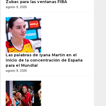
Zubac para las ventanas FIBA
agosto 9, 2026
Las palabras de Iyana Martín en el
inicio de la concentración de España
para el Mundial
agosto 9, 2026