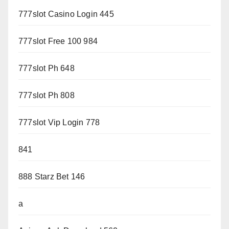
777slot Casino Login 445
777slot Free 100 984
777slot Ph 648
777slot Ph 808
777slot Vip Login 778
841
888 Starz Bet 146
a