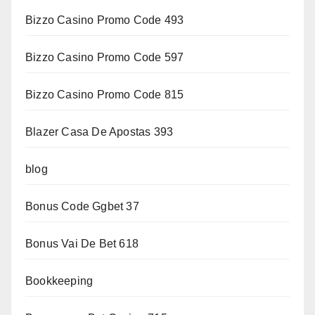
Bizzo Casino Promo Code 493
Bizzo Casino Promo Code 597
Bizzo Casino Promo Code 815
Blazer Casa De Apostas 393
blog
Bonus Code Ggbet 37
Bonus Vai De Bet 618
Bookkeeping