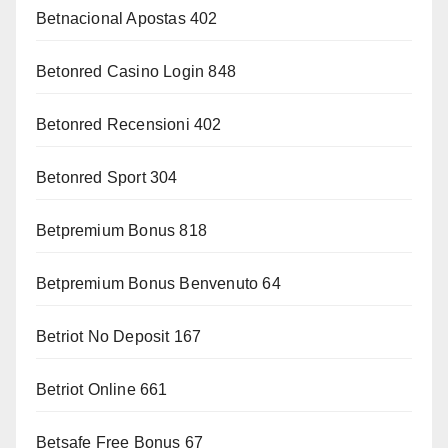
Betnacional Apostas 402
Betonred Casino Login 848
Betonred Recensioni 402
Betonred Sport 304
Betpremium Bonus 818
Betpremium Bonus Benvenuto 64
Betriot No Deposit 167
Betriot Online 661
Betsafe Free Bonus 67