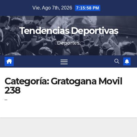
Saltar
Vie. Ago 7th, 2026
7:15:59 PM
al
contenido
Tendencias Deportivas
Deportes
Categoría:
Gratogana Movil
238
–