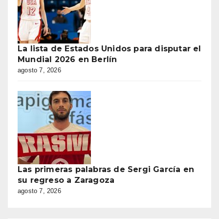
La lista de Estados Unidos para disputar el
Mundial 2026 en Berlín
agosto 7, 2026
Las primeras palabras de Sergi García en
su regreso a Zaragoza
agosto 7, 2026