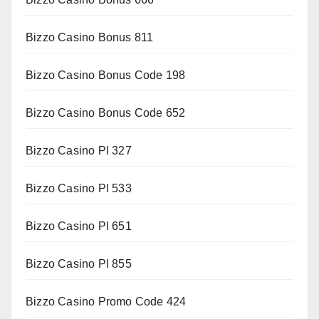
Bizzo Casino Bonus 811
Bizzo Casino Bonus Code 198
Bizzo Casino Bonus Code 652
Bizzo Casino Pl 327
Bizzo Casino Pl 533
Bizzo Casino Pl 651
Bizzo Casino Pl 855
Bizzo Casino Promo Code 424