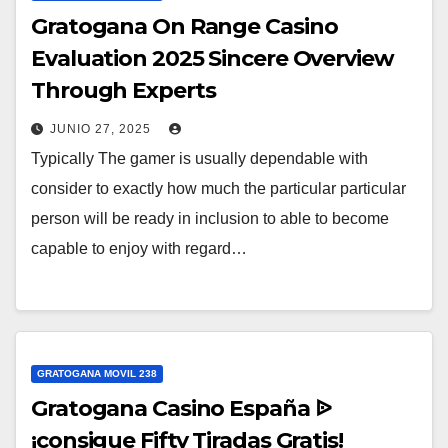
Gratogana On Range Casino
Evaluation 2025 Sincere Overview
Through Experts
JUNIO 27, 2025
Typically The gamer is usually dependable with
consider to exactly how much the particular particular
person will be ready in inclusion to able to become
capable to enjoy with regard…
GRATOGANA MOVIL 238
Gratogana Casino España ᐉ
¡consigue Fifty Tiradas Gratis!