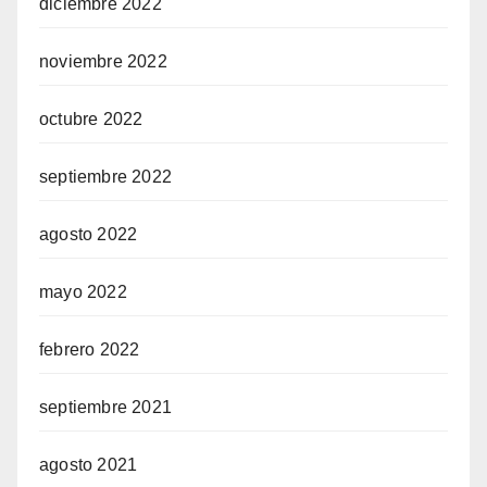
diciembre 2022
noviembre 2022
octubre 2022
septiembre 2022
agosto 2022
mayo 2022
febrero 2022
septiembre 2021
agosto 2021