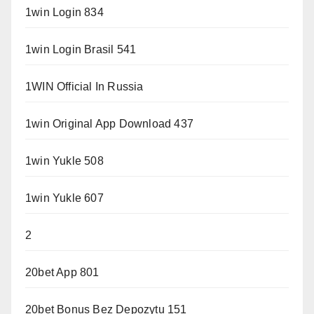
1win Login 834
1win Login Brasil 541
1WIN Official In Russia
1win Original App Download 437
1win Yukle 508
1win Yukle 607
2
20bet App 801
20bet Bonus Bez Depozytu 151