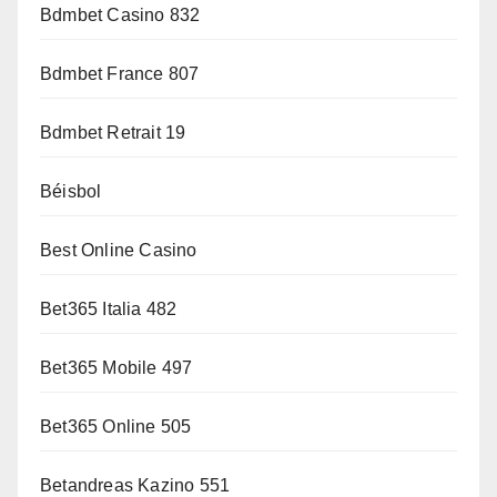
Bdmbet Casino 832
Bdmbet France 807
Bdmbet Retrait 19
Béisbol
Best Online Casino
Bet365 Italia 482
Bet365 Mobile 497
Bet365 Online 505
Betandreas Kazino 551