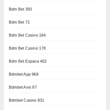
Bdm Bet 393
Bdm Bet 72
Bdm Bet Casino 164
Bdm Bet Casino 178
Bdm Bet Espana 402
Bdmbet App 968
Bdmbet Avis 97
Bdmbet Casino 831