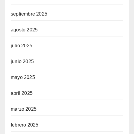
septiembre 2025
agosto 2025
julio 2025
junio 2025
mayo 2025
abril 2025
marzo 2025
febrero 2025