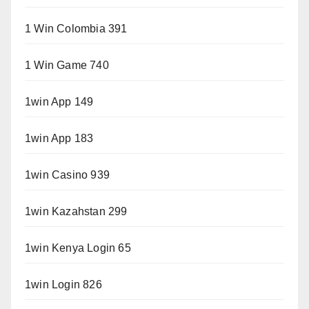
1 Win Colombia 391
1 Win Game 740
1win App 149
1win App 183
1win Casino 939
1win Kazahstan 299
1win Kenya Login 65
1win Login 826