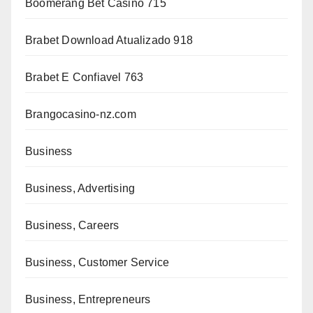
Boomerang Bet Casino 715
Brabet Download Atualizado 918
Brabet E Confiavel 763
Brangocasino-nz.com
Business
Business, Advertising
Business, Careers
Business, Customer Service
Business, Entrepreneurs