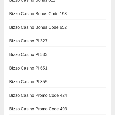
Bizzo Casino Bonus 811
Bizzo Casino Bonus Code 198
Bizzo Casino Bonus Code 652
Bizzo Casino Pl 327
Bizzo Casino Pl 533
Bizzo Casino Pl 651
Bizzo Casino Pl 855
Bizzo Casino Promo Code 424
Bizzo Casino Promo Code 493