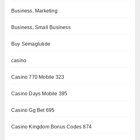
Business, Marketing
Business, Small Business
Buy Semaglutide
casino
Casino 770 Mobile 323
Casino Days Mobile 395
Casino Gg Bet 695
Casino Kingdom Bonus Codes 874