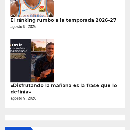
El ránking rumbo a la temporada 2026-27
agosto 9, 2026
«Disfrutando la mañana es la frase que lo
definía»
agosto 9, 2026