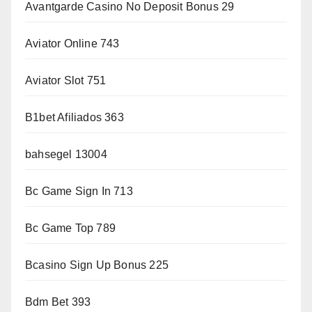
Avantgarde Casino No Deposit Bonus 29
Aviator Online 743
Aviator Slot 751
B1bet Afiliados 363
bahsegel 13004
Bc Game Sign In 713
Bc Game Top 789
Bcasino Sign Up Bonus 225
Bdm Bet 393