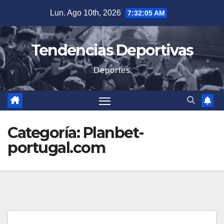
Saltar
Lun. Ago 10th, 2026
7:32:06 AM
al
contenido
Tendencias Deportivas
Deportes
Categoría:
Planbet-
portugal.com