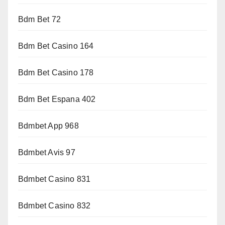
Bdm Bet 72
Bdm Bet Casino 164
Bdm Bet Casino 178
Bdm Bet Espana 402
Bdmbet App 968
Bdmbet Avis 97
Bdmbet Casino 831
Bdmbet Casino 832