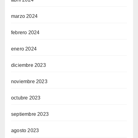
marzo 2024
febrero 2024
enero 2024
diciembre 2023
noviembre 2023
octubre 2023
septiembre 2023
agosto 2023