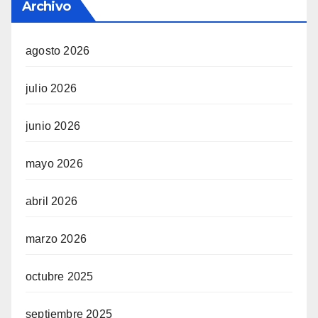
Archivo
agosto 2026
julio 2026
junio 2026
mayo 2026
abril 2026
marzo 2026
octubre 2025
septiembre 2025