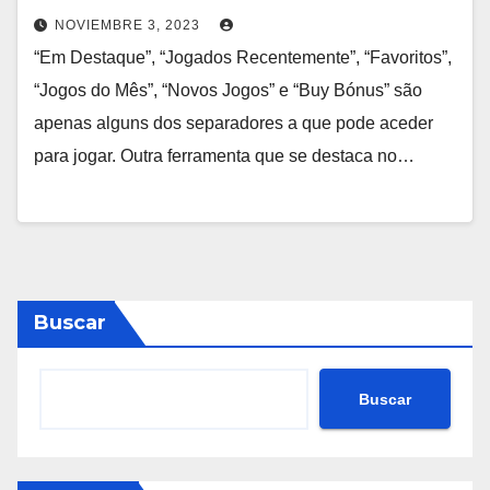
NOVIEMBRE 3, 2023
“Em Destaque”, “Jogados Recentemente”, “Favoritos”,
“Jogos do Mês”, “Novos Jogos” e “Buy Bónus” são
apenas alguns dos separadores a que pode aceder
para jogar. Outra ferramenta que se destaca no…
Buscar
Buscar