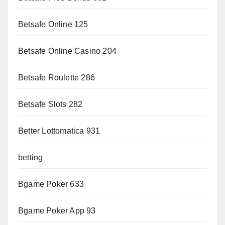
Betsafe Online 125
Betsafe Online Casino 204
Betsafe Roulette 286
Betsafe Slots 282
Better Lottomatica 931
betting
Bgame Poker 633
Bgame Poker App 93