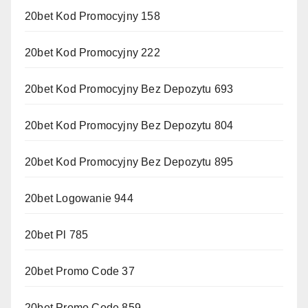
20bet Kod Promocyjny 158
20bet Kod Promocyjny 222
20bet Kod Promocyjny Bez Depozytu 693
20bet Kod Promocyjny Bez Depozytu 804
20bet Kod Promocyjny Bez Depozytu 895
20bet Logowanie 944
20bet Pl 785
20bet Promo Code 37
20bet Promo Code 859