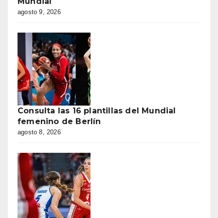
Mundial
agosto 9, 2026
Consulta las 16 plantillas del Mundial
femenino de Berlín
agosto 8, 2026