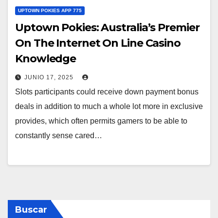
UPTOWN POKIES APP 775
Uptown Pokies: Australia’s Premier
On The Internet On Line Casino
Knowledge
JUNIO 17, 2025
Slots participants could receive down payment bonus
deals in addition to much a whole lot more in exclusive
provides, which often permits gamers to be able to
constantly sense cared…
Buscar