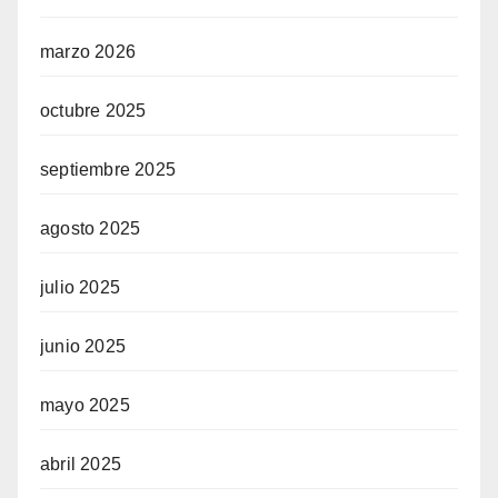
marzo 2026
octubre 2025
septiembre 2025
agosto 2025
julio 2025
junio 2025
mayo 2025
abril 2025