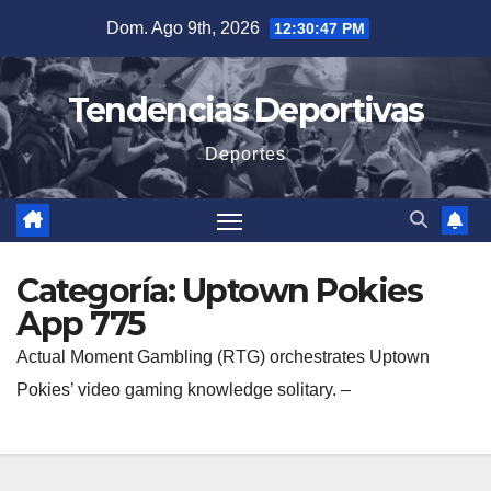
Saltar
Dom. Ago 9th, 2026
12:30:48 PM
al
contenido
Tendencias Deportivas
Deportes
Categoría:
Uptown Pokies
App 775
Actual Moment Gambling (RTG) orchestrates Uptown
Pokies’ video gaming knowledge solitary. –