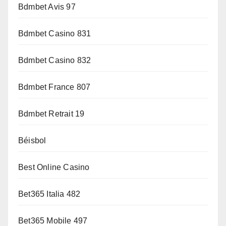
Bdmbet Avis 97
Bdmbet Casino 831
Bdmbet Casino 832
Bdmbet France 807
Bdmbet Retrait 19
Béisbol
Best Online Casino
Bet365 Italia 482
Bet365 Mobile 497