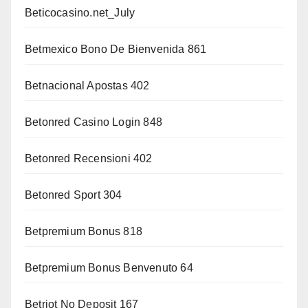
Beticocasino.net_July
Betmexico Bono De Bienvenida 861
Betnacional Apostas 402
Betonred Casino Login 848
Betonred Recensioni 402
Betonred Sport 304
Betpremium Bonus 818
Betpremium Bonus Benvenuto 64
Betriot No Deposit 167