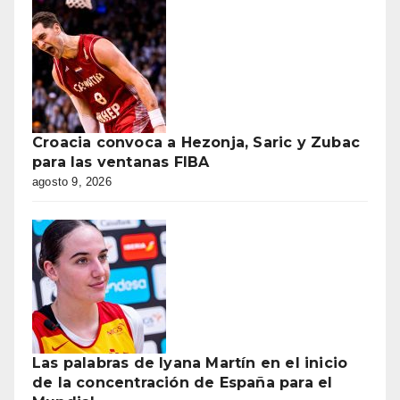
Croacia convoca a Hezonja, Saric y Zubac
para las ventanas FIBA
agosto 9, 2026
Las palabras de Iyana Martín en el inicio
de la concentración de España para el