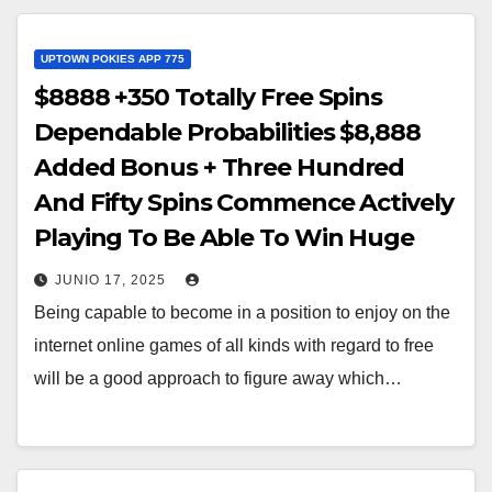
UPTOWN POKIES APP 775
$8888 +350 Totally Free Spins
Dependable Probabilities $8,888
Added Bonus + Three Hundred
And Fifty Spins Commence Actively
Playing To Be Able To Win Huge
JUNIO 17, 2025
Being capable to become in a position to enjoy on the
internet online games of all kinds with regard to free
will be a good approach to figure away which…