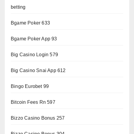
betting
Bgame Poker 633
Bgame Poker App 93
Big Casino Login 579
Big Casino Snai App 612
Bingo Eurobet 99
Bitcoin Fees Rn 597
Bizzo Casino Bonus 257
Bizzo Casino Bonus 304