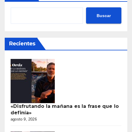
Buscar
Recientes
«Disfrutando la mañana es la frase que lo
definía»
agosto 9, 2026