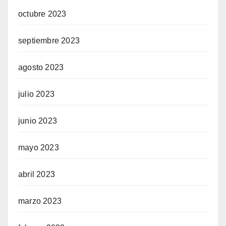
octubre 2023
septiembre 2023
agosto 2023
julio 2023
junio 2023
mayo 2023
abril 2023
marzo 2023