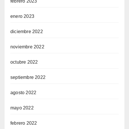
febrero 2023
enero 2023
diciembre 2022
noviembre 2022
octubre 2022
septiembre 2022
agosto 2022
mayo 2022
febrero 2022