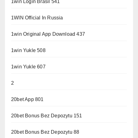
1win Login Brasil 541
1WIN Official In Russia
1win Original App Download 437
1win Yukle 508
1win Yukle 607
2
20bet App 801
20bet Bonus Bez Depozytu 151
20bet Bonus Bez Depozytu 88