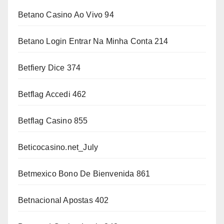
Betano Casino Ao Vivo 94
Betano Login Entrar Na Minha Conta 214
Betfiery Dice 374
Betflag Accedi 462
Betflag Casino 855
Beticocasino.net_July
Betmexico Bono De Bienvenida 861
Betnacional Apostas 402