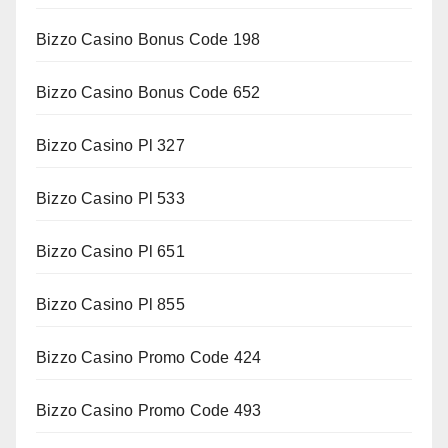
Bizzo Casino Bonus Code 198
Bizzo Casino Bonus Code 652
Bizzo Casino Pl 327
Bizzo Casino Pl 533
Bizzo Casino Pl 651
Bizzo Casino Pl 855
Bizzo Casino Promo Code 424
Bizzo Casino Promo Code 493