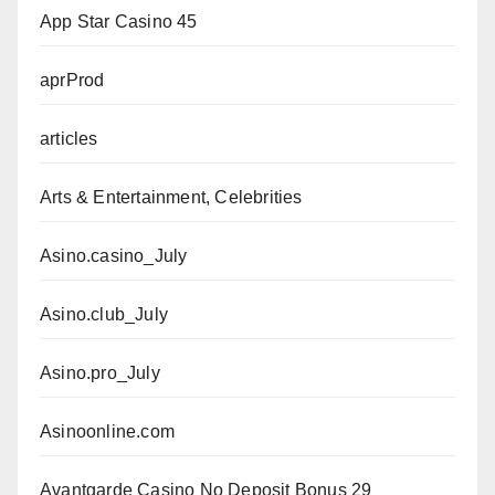
App Star Casino 45
aprProd
articles
Arts & Entertainment, Celebrities
Asino.casino_July
Asino.club_July
Asino.pro_July
Asinoonline.com
Avantgarde Casino No Deposit Bonus 29