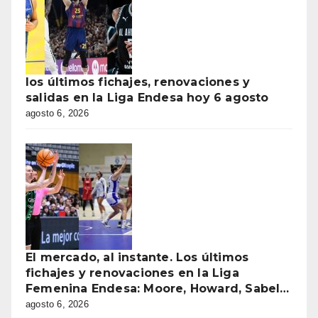
los últimos fichajes, renovaciones y
salidas en la Liga Endesa hoy 6 agosto
agosto 6, 2026
El mercado, al instante. Los últimos
fichajes y renovaciones en la Liga
Femenina Endesa: Moore, Howard, Sabel…
agosto 6, 2026