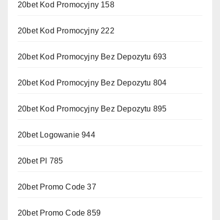
20bet Kod Promocyjny 158
20bet Kod Promocyjny 222
20bet Kod Promocyjny Bez Depozytu 693
20bet Kod Promocyjny Bez Depozytu 804
20bet Kod Promocyjny Bez Depozytu 895
20bet Logowanie 944
20bet Pl 785
20bet Promo Code 37
20bet Promo Code 859