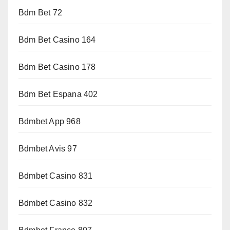
Bdm Bet 72
Bdm Bet Casino 164
Bdm Bet Casino 178
Bdm Bet Espana 402
Bdmbet App 968
Bdmbet Avis 97
Bdmbet Casino 831
Bdmbet Casino 832