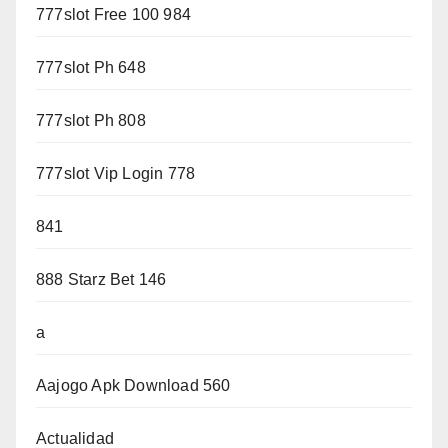
777slot Free 100 984
777slot Ph 648
777slot Ph 808
777slot Vip Login 778
841
888 Starz Bet 146
a
Aajogo Apk Download 560
Actualidad