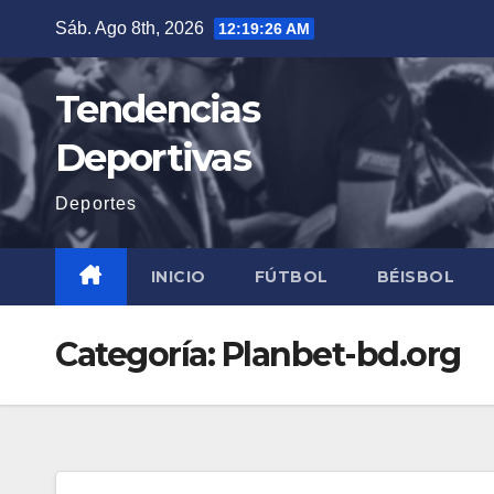
Saltar
Sáb. Ago 8th, 2026
12:19:26 AM
al
contenido
Tendencias
Deportivas
Deportes
INICIO
FÚTBOL
BÉISBOL
Categoría:
Planbet-bd.org