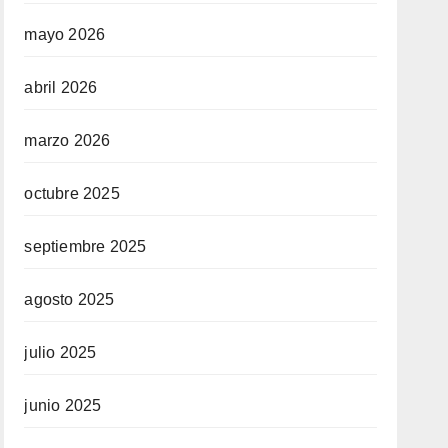
mayo 2026
abril 2026
marzo 2026
octubre 2025
septiembre 2025
agosto 2025
julio 2025
junio 2025