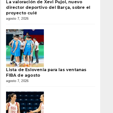
La valoración de Xevi Pujol, nuevo
director deportivo del Barça, sobre el
proyecto culé
agosto 7, 2026
Lista de Eslovenia para las ventanas
FIBA de agosto
agosto 7, 2026