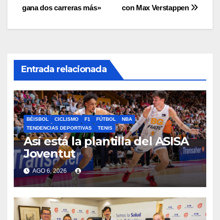
de
gana dos carreras más»
con Max Verstappen
entradas
Entrada relacionada
BÉISBOL
CICLISMO
F1
FÚTBOL
NBA
TENDENCIAS DEPORTIVAS
TENIS
Así está la plantilla del ASISA
Joventut
AGO 6, 2026