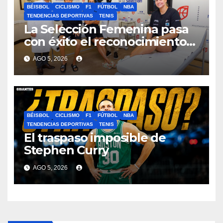
BÉISBOL
CICLISMO
F1
FÚTBOL
NBA
TENDENCIAS DEPORTIVAS
TENIS
La Selección Femenina pasa
con éxito el reconocimiento
médico con HM Hospitales
AGO 5, 2026
BÉISBOL
CICLISMO
F1
FÚTBOL
NBA
TENDENCIAS DEPORTIVAS
TENIS
El traspaso imposible de
Stephen Curry
AGO 5, 2026