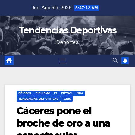
Saltar
Jue. Ago 6th, 2026
5:47:13 AM
al
contenido
Tendencias Deportivas
Deportes
BÉISBOL
CICLISMO
F1
FÚTBOL
NBA
TENDENCIAS DEPORTIVAS
TENIS
Cáceres pone el
broche de oro a una