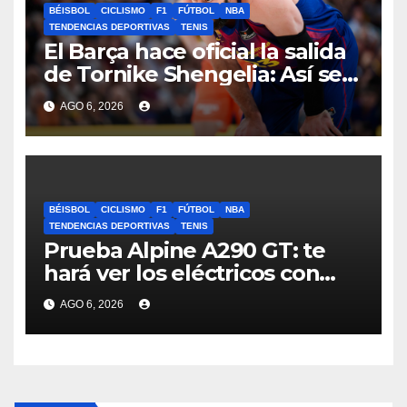
BÉISBOL
CICLISMO
F1
FÚTBOL
NBA
TENDENCIAS DEPORTIVAS
TENIS
El Barça hace oficial la salida
de Tornike Shengelia: Así se
ha anunciado
AGO 6, 2026
BÉISBOL
CICLISMO
F1
FÚTBOL
NBA
TENDENCIAS DEPORTIVAS
TENIS
Prueba Alpine A290 GT: te
hará ver los eléctricos con
otros ojos
AGO 6, 2026