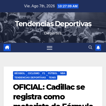
Saltar
Vie. Ago 7th, 2026
10:27:10 AM
al
contenido
Tendencias Deportivas
Deportes
BÉISBOL
CICLISMO
F1
FÚTBOL
NBA
TENDENCIAS DEPORTIVAS
TENIS
OFICIAL: Cadillac se
registra como