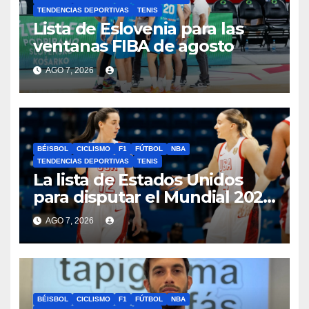
TENDENCIAS DEPORTIVAS
TENIS
Lista de Eslovenia para las
ventanas FIBA de agosto
AGO 7, 2026
BÉISBOL
CICLISMO
F1
FÚTBOL
NBA
TENDENCIAS DEPORTIVAS
TENIS
La lista de Estados Unidos
para disputar el Mundial 2026
en Berlín
AGO 7, 2026
BÉISBOL
CICLISMO
F1
FÚTBOL
NBA