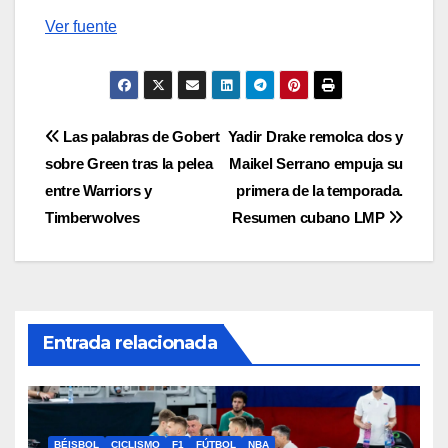
Ver fuente
Navegación
Las palabras de Gobert
Yadir Drake remolca dos y
sobre Green tras la pelea
Maikel Serrano empuja su
de
entre Warriors y
primera de la temporada.
entradas
Timberwolves
Resumen cubano LMP
Entrada relacionada
BÉISBOL
CICLISMO
F1
FÚTBOL
NBA