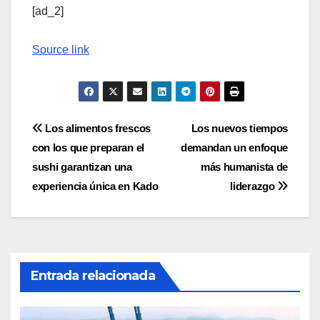
[ad_2]
Source link
Navegación
Los alimentos frescos
Los nuevos tiempos
con los que preparan el
demandan un enfoque
de
sushi garantizan una
más humanista de
entradas
experiencia única en Kado
liderazgo
Entrada relacionada