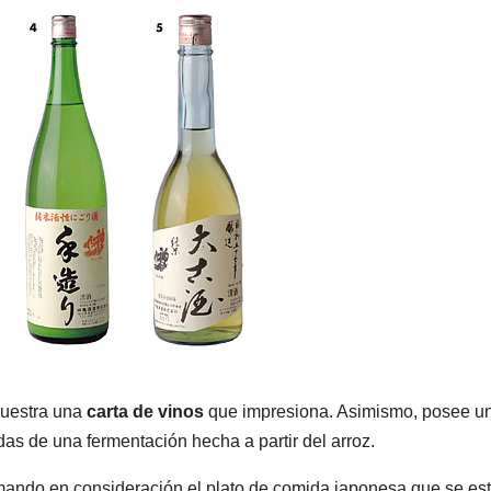
muestra una
carta de vinos
que impresiona. Asimismo, posee u
das de una fermentación hecha a partir del arroz.
omando en consideración el plato de comida japonesa que se es