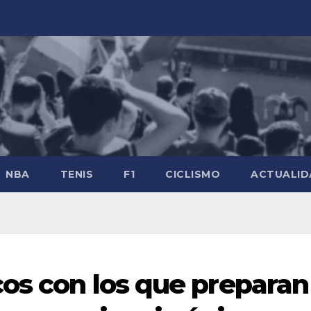
NBA
TENIS
F1
CICLISMO
ACTUALID
os con los que preparan