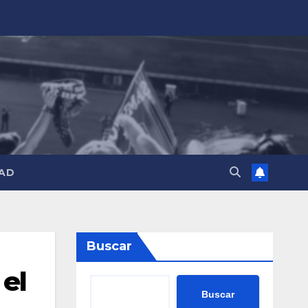
AD
Buscar
 el
Buscar