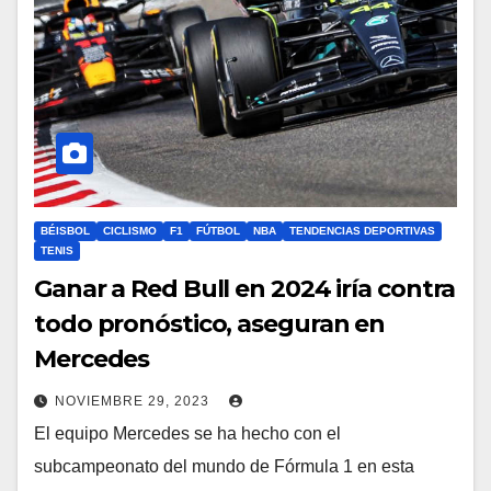
BÉISBOL
CICLISMO
F1
FÚTBOL
NBA
TENDENCIAS DEPORTIVAS
TENIS
Ganar a Red Bull en 2024 iría contra
todo pronóstico, aseguran en
Mercedes
NOVIEMBRE 29, 2023
El equipo Mercedes se ha hecho con el
subcampeonato del mundo de Fórmula 1 en esta