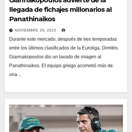
Giannakopoulos advierte de la
llegada de fichajes millonarios al
Panathinaikos
NOVIEMBRE 29, 2023
Durante este mercado, después de tres temporadas
entre los últimos clasificados de la Euroliga, Dimitris
Giannakopoulos dio un lavado de imagen al
Panathinaikos. El equipo griego acometió más de
una…