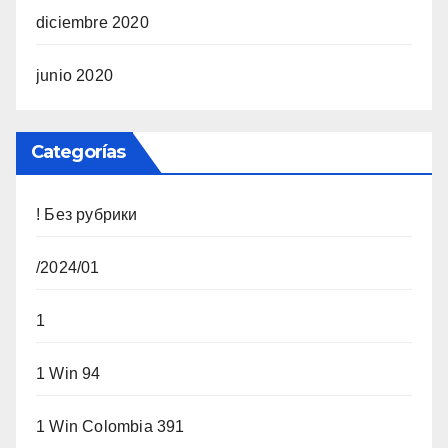
diciembre 2020
junio 2020
Categorías
! Без рубрики
/2024/01
1
1 Win 94
1 Win Colombia 391