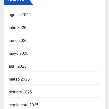
agosto 2026
julio 2026
junio 2026
mayo 2026
abril 2026
marzo 2026
octubre 2025
septiembre 2025