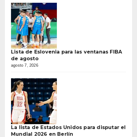
Lista de Eslovenia para las ventanas FIBA
de agosto
agosto 7, 2026
La lista de Estados Unidos para disputar el
Mundial 2026 en Berlín