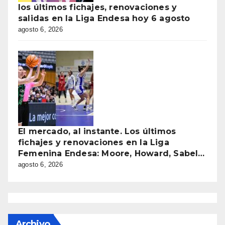
los últimos fichajes, renovaciones y
salidas en la Liga Endesa hoy 6 agosto
agosto 6, 2026
El mercado, al instante. Los últimos
fichajes y renovaciones en la Liga
Femenina Endesa: Moore, Howard, Sabel…
agosto 6, 2026
Archivo