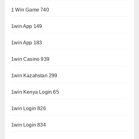
1 Win Game 740
1win App 149
1win App 183
1win Casino 939
1win Kazahstan 299
1win Kenya Login 65
1win Login 826
1win Login 834