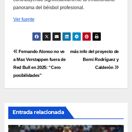
panorama del béisbol profesional.
Ver fuente
Navegación
Fernando Alonso no ve
más info del proyecto de
a Max Verstappen fuera de
Berni Rodríguez y
de
Red Bull en 2025: “Cero
Calderón
entradas
posibilidades”
Entrada relacionada