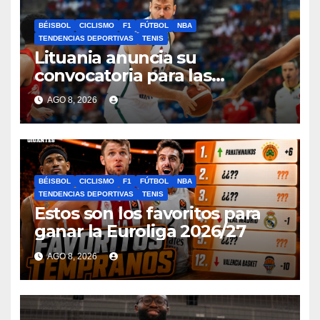
BÉISBOL
CICLISMO
F1
FÚTBOL
NBA
TENDENCIAS DEPORTIVAS
TENIS
Lituania anuncia su
convocatoria para las
ventanas FIBA con una
AGO 8, 2026
interminable lista de
ausencias
BÉISBOL
CICLISMO
F1
FÚTBOL
NBA
TENDENCIAS DEPORTIVAS
TENIS
Estos son los favoritos para
ganar la Euroliga 2026/27
AGO 8, 2026