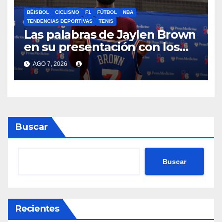
BÉISBOL
CICLISMO
F1
FÚTBOL
NBA
TENDENCIAS DEPORTIVAS
TENIS
Las palabras de Jaylen Brown
en su presentación con los
Philadelphia 76ers
AGO 7, 2026
Buscar
Buscar
Recientes