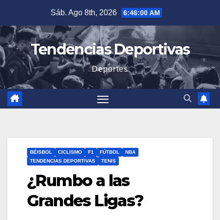
Saltar
Sáb. Ago 8th, 2026
6:46:01 AM
al
contenido
Tendencias Deportivas
Deportes
BÉISBOL
CICLISMO
F1
FÚTBOL
NBA
TENDENCIAS DEPORTIVAS
TENIS
¿Rumbo a las
Grandes Ligas?