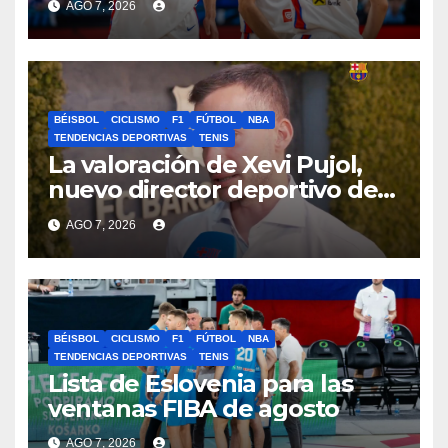
AGO 7, 2026
BÉISBOL
CICLISMO
F1
FÚTBOL
NBA
TENDENCIAS DEPORTIVAS
TENIS
La valoración de Xevi Pujol,
nuevo director deportivo del
Barça, sobre el proyecto culé
AGO 7, 2026
BÉISBOL
CICLISMO
F1
FÚTBOL
NBA
TENDENCIAS DEPORTIVAS
TENIS
Lista de Eslovenia para las
ventanas FIBA de agosto
AGO 7, 2026