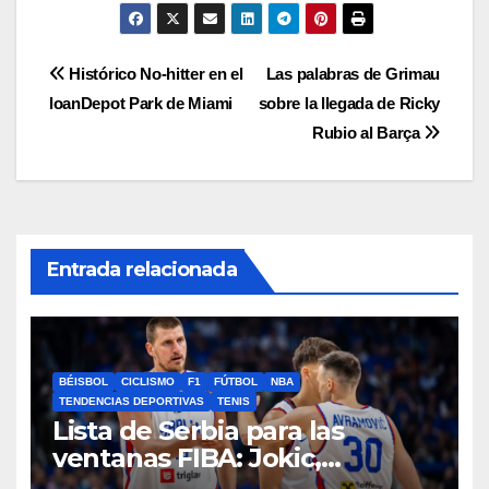
Navegación
Histórico No-hitter en el
Las palabras de Grimau
loanDepot Park de Miami
sobre la llegada de Ricky
de
Rubio al Barça
entradas
Entrada relacionada
BÉISBOL
CICLISMO
F1
FÚTBOL
NBA
TENDENCIAS DEPORTIVAS
TENIS
Lista de Serbia para las
ventanas FIBA: Jokic,
convocado