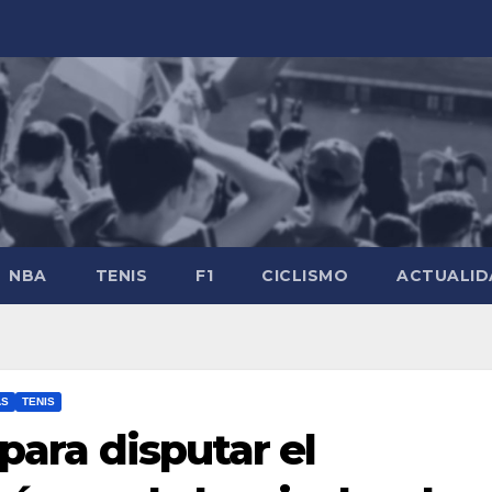
NBA
TENIS
F1
CICLISMO
ACTUALID
AS
TENIS
 para disputar el