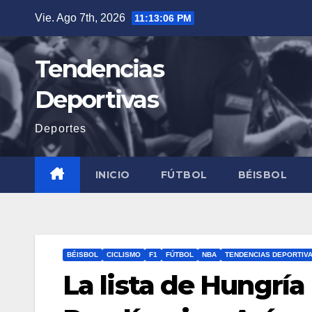
Saltar
Vie. Ago 7th, 2026
11:13:07 PM
al
contenido
Tendencias
Deportivas
Deportes
INICIO
FÚTBOL
BÉISBOL
BÉISBOL
CICLISMO
F1
FÚTBOL
NBA
TENDENCIAS DEPORTIV
La lista de Hungría