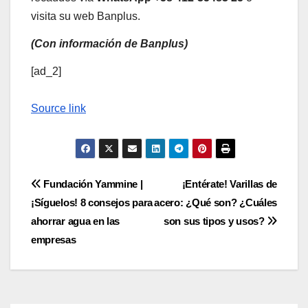
visita su web Banplus.
(Con información de Banplus)
[ad_2]
Source link
Navegación
Fundación Yammine |
¡Entérate! Varillas de
¡Síguelos! 8 consejos para
acero: ¿Qué son? ¿Cuáles
de
ahorrar agua en las
son sus tipos y usos?
entradas
empresas