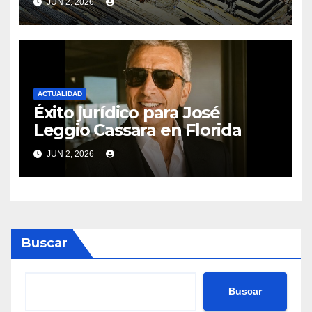
JUN 2, 2026
revoluciona eficiencia en
proyectos modernos
ACTUALIDAD
Éxito jurídico para José
Leggio Cassara en Florida
JUN 2, 2026
Buscar
Buscar