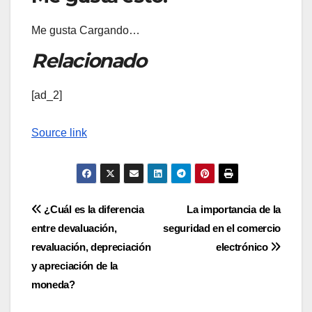
Me gusta
Cargando…
Relacionado
[ad_2]
Source link
Navegación
¿Cuál es la diferencia
La importancia de la
entre devaluación,
seguridad en el comercio
de
revaluación, depreciación
electrónico
entradas
y apreciación de la
moneda?