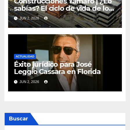
Construcciones Yamaro | ¿Lo
sabías? El ciclo de vida de los
materiales de construcción
JUN 2, 2026
revoluciona eficiencia en
proyectos modernos
ACTUALIDAD
Éxito jurídico para José
Leggio Cassara en Florida
JUN 2, 2026
Buscar