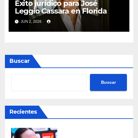
Éxito jurídico para José
Leggio Cassara en Florida
JUN 2, 2026
Buscar
Buscar
Recientes