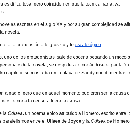
es
es dificultosa, pero coinciden en que la técnica narrativa
es.
ovelas escritas en el siglo XX y por su gran complejidad se af
la novela.
n era la propensión a lo grosero y lo
escatológico
.
s, uno de los protagonistas, sale de escena pegando un moco 
 personaje de la novela, se despide acomodándose el pantalón
tro capítulo, se masturba en la playa de Sandymount mientras m
an a nadie, pero que en aquel momento pudieron ser la causa d
que el temor a la censura fuera la causa.
e la
Odisea
, un poema épico atribuido a Homero, escrito entre l
de paralelismos entre el
Ulises
de
Joyce
y la
Odisea
de Homero