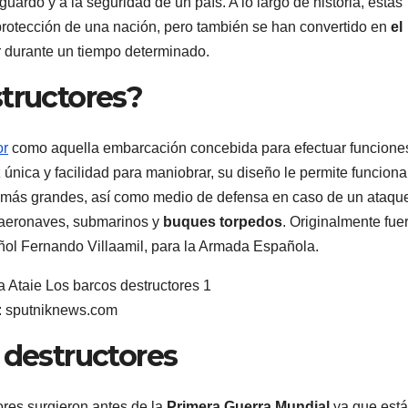
uardo y a la seguridad de un país. A lo largo de historia, estas
rotección de una nación, pero también se han convertido en
el
r durante un tiempo determinado.
structores?
or
como aquella embarcación concebida para efectuar funcione
nica y facilidad para maniobrar, su diseño le permite funciona
 más grandes, así como medio de defensa en caso de un ataqu
aeronaves, submarinos y
buques torpedos
. Originalmente fue
ñol Fernando Villaamil, para la Armada Española.
: sputniknews.com
 destructores
ores surgieron antes de la
Primera Guerra Mundial
ya que est