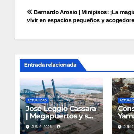
Navegación
Bernardo Arosio | Minipisos: ¡La magi
vivir en espacios pequeños y acogedore
de
entradas
Entrada relacionada
ACTUALIDAD
ACTUALI
José Leggio Cassara
Cons
| Megapuertos y su
Yama
impacto en el
sabí
JUN 2, 2026
JUN 2
turismo y el
vida