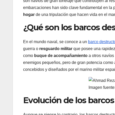
son navíos de gran tonelaje que contribuyen al resg
embarcaciones han sido clave fundamental en la p
hogar
de una tripulación que hacen vida en el ma
¿Qué son los barcos de
En el mundo naval, se conoce a un
barco destruct
guerra o
resguardo militar
que posee una rapidez ú
como
buque de acompañamiento
a otros navíos
enemigos pequeños, pero de gran potencia como 
concebidos y diseñados por el marino militar espa
Imagen fuente
Evolución de los barcos
Aunque se piense lo contrario, los barcos destruct