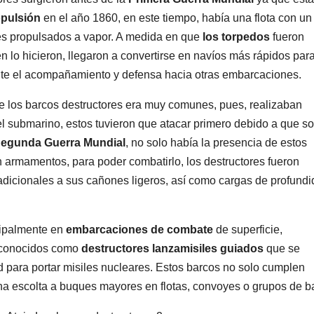
opulsión
en el año 1860, en este tiempo, había una flota con un 
es propulsados a vapor. A medida en que
los torpedos
fueron
 lo hicieron, llegaron a convertirse en navíos más rápidos par
rante el acompañamiento y defensa hacia otras embarcaciones.
e los barcos destructores era muy comunes, pues, realizaban
del submarino, estos tuvieron que atacar primero debido a que so
egunda Guerra Mundial
, no solo había la presencia de estos
 armamentos, para poder combatirlo, los destructores fueron
 adicionales a sus cañones ligeros, así como cargas de profundi
ncipalmente en
embarcaciones de combate
de superficie,
 conocidos como
destructores lanzamisiles guiados
que se
d para portar misiles nucleares. Estos barcos no solo cumplen
a escolta a buques mayores en flotas, convoyes o grupos de ba