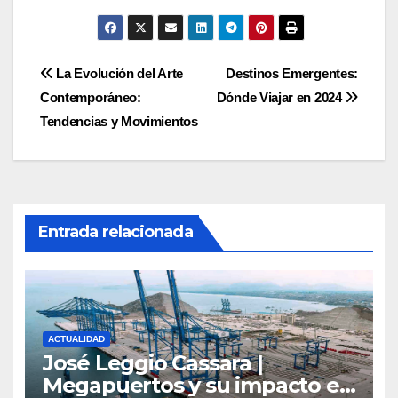
Navegación
La Evolución del Arte
Destinos Emergentes:
Contemporáneo:
Dónde Viajar en 2024
de
Tendencias y Movimientos
entradas
Entrada relacionada
ACTUALIDAD
José Leggio Cassara |
Megapuertos y su impacto en