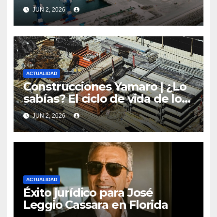
el turismo y el comercio
JUN 2, 2026
global
ACTUALIDAD
Construcciones Yamaro | ¿Lo
sabías? El ciclo de vida de los
materiales de construcción
JUN 2, 2026
revoluciona eficiencia en
proyectos modernos
ACTUALIDAD
Éxito jurídico para José
Leggio Cassara en Florida