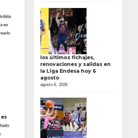
érdida
ra en
rearlo
los últimos fichajes,
renovaciones y salidas en
la Liga Endesa hoy 6
agosto
agosto 6, 2026
 es
eñado
s