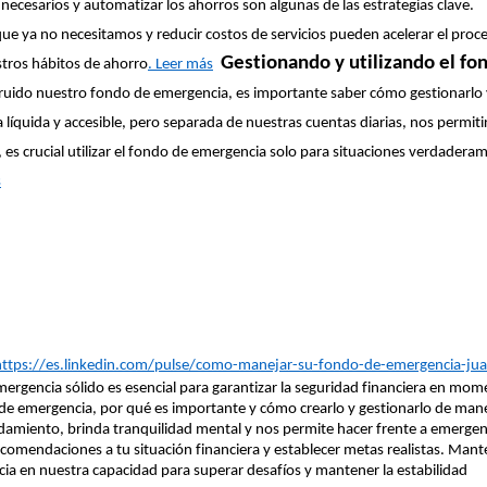
nnecesarios y automatizar los ahorros son algunas de las estrategias clave.
ue ya no necesitamos y reducir costos de servicios pueden acelerar el proc
Gestionando y utilizando el fo
estros hábitos de ahorro
. Leer más
ruido nuestro fondo de emergencia, es importante saber cómo gestionarlo 
líquida y accesible, pero separada de nuestras cuentas diarias, nos permiti
es crucial utilizar el fondo de emergencia solo para situaciones verdadera
s
https://es.linkedin.com/pulse/como-manejar-su-fondo-de-emergencia-jua
rgencia sólido es esencial para garantizar la seguridad financiera en mom
o de emergencia, por qué es importante y cómo crearlo y gestionarlo de man
damiento, brinda tranquilidad mental y nos permite hacer frente a emergen
comendaciones a tu situación financiera y establecer metas realistas. Mant
ia en nuestra capacidad para superar desafíos y mantener la estabilidad