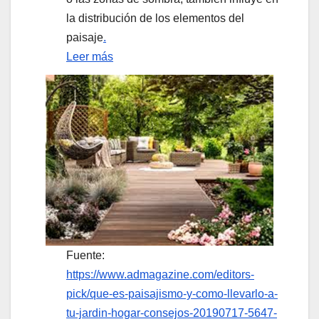
la distribución de los elementos del
paisaje
.
Leer más
Fuente:
https://www.admagazine.com/editors-
pick/que-es-paisajismo-y-como-llevarlo-a-
tu-jardin-hogar-consejos-20190717-5647-