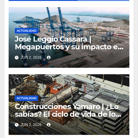
ACTUALIDAD
José Leggio Cassara |
Megapuertos y su impacto en
el turismo y el comercio
JUN 2, 2026
global
ACTUALIDAD
Construcciones Yamaro | ¿Lo
sabías? El ciclo de vida de los
materiales de construcción
JUN 2, 2026
revoluciona eficiencia en
proyectos modernos