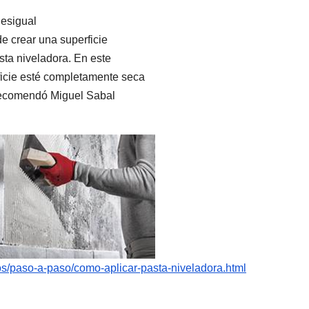
desigual
de crear una superficie
asta niveladora. En este
ficie esté completamente seca
 recomendó Miguel Sabal
os/paso-a-paso/como-aplicar-pasta-niveladora.html