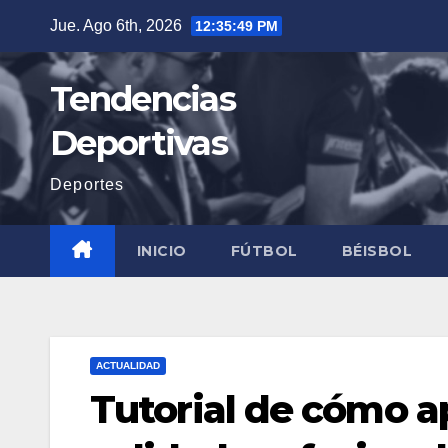
Saltar
Jue. Ago 6th, 2026
12:35:50 PM
al
contenido
Tendencias
Deportivas
Deportes
INICIO
FÚTBOL
BÉISBOL
ACTUALIDAD
Tutorial de cómo ap