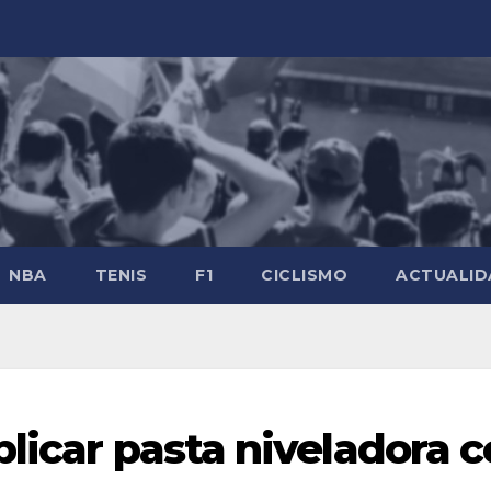
NBA
TENIS
F1
CICLISMO
ACTUALID
licar pasta niveladora 