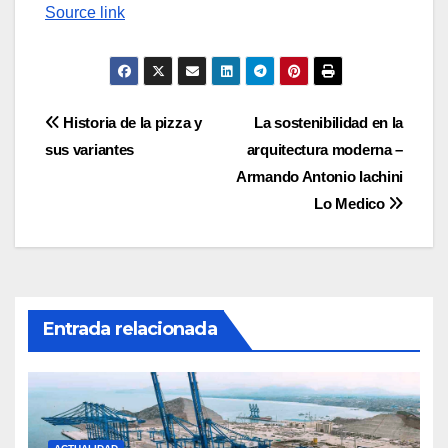
Source link
Navegación
Historia de la pizza y
La sostenibilidad en la
sus variantes
arquitectura moderna –
de
Armando Antonio Iachini
entradas
Lo Medico
Entrada relacionada