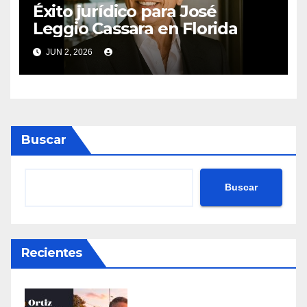
Éxito jurídico para José
Leggio Cassara en Florida
JUN 2, 2026
Buscar
Buscar
Recientes