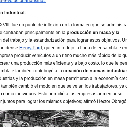
a-revolucion-industrial/
 Industrial:
XVIII, fue un punto de inflexión en la forma en que se administ
e centraban principalmente en la
producción en masa y la
ón del trabajo y la estandarización para lograr estos objetivos. U
dounidense
Henry Ford
, quien introdujo la línea de ensamblaje en
mpresa producir vehículos a un ritmo mucho más rápido de lo q
crear una producción más eficiente y a bajo costo, lo que le per
amblaje también contribuyó a la
creación de nuevas industrias
dustrias y la producción en masa permitieron a la economía cre
l también cambió el modo en que se veían los trabajadores, ya 
no como individuos. Esto permitió a las empresas aumentar su
r juntos para lograr los mismos objetivos; afirmó Hector Obregó