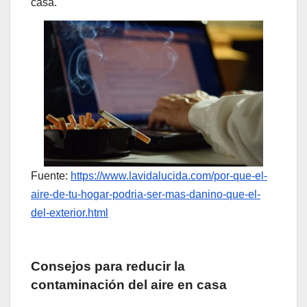
casa.
Fuente:
https://www.lavidalucida.com/por-que-el-
aire-de-tu-hogar-podria-ser-mas-danino-que-el-
del-exterior.html
Consejos para reducir la
contaminación del aire en casa