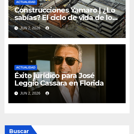
ACTUALIDAD
Construcciones Yamaro | ¿Lo
sabías? El ciclo de vida de los
materiales de construcción
JUN 2, 2026
revoluciona eficiencia en
proyectos modernos
ACTUALIDAD
Éxito jurídico para José
Leggio Cassara en Florida
JUN 2, 2026
Buscar